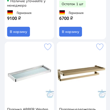
Наличие уточняйте у
Остаток 1 шт
менеджера
Германия
Германия
9100
6700
q
q
В корзину
В корзину
Полочка ABBER Westen
Полотенцедержатель