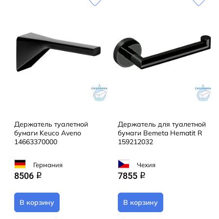
Держатель туалетной
Держатель для туалетной
бумаги Keuco Aveno
бумаги Bemeta Hematit R
14663370000
159212032
Германия
Чехия
8506
7855
q
q
В корзину
В корзину