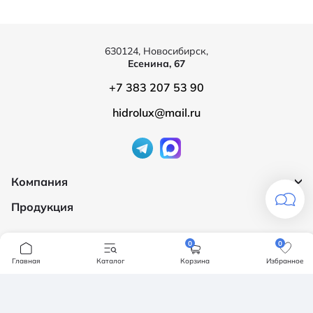
630124, Новосибирск,
Есенина, 67
+7 383 207 53 90
hidrolux@mail.ru
Компания
Продукция
О компании
Бренды
Ванны
0
0
Доставка и оплата
Мебель для ванной
Главная
Каталог
Корзина
Избранное
Обмен и возврат
Инсталяции, кнопки смыва
Карта сайта
Политика конфендициальности
Унитазы
Политика конфиденциальности
Отзывы