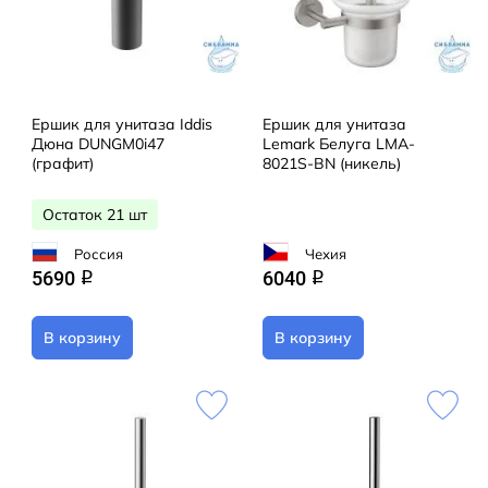
Ершик для унитаза Iddis
Ершик для унитаза
Дюна DUNGM0i47
Lemark Белуга LMA-
(графит)
8021S-BN (никель)
Остаток 21 шт
Россия
Чехия
5690
6040
q
q
В корзину
В корзину