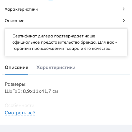
Характеристики
Описание
Сертификат дилера подтверждает наше
официальное представительство бренда. Для вас -
гарантия происхождения товара и его качества.
Описание
Характеристики
Размеры:
ШхГхВ: 8,9x11x41,7 см
Особенности:
Подвесной
Смотреть всё
Нержавеющая сталь
Конструкция открытая – без крышки