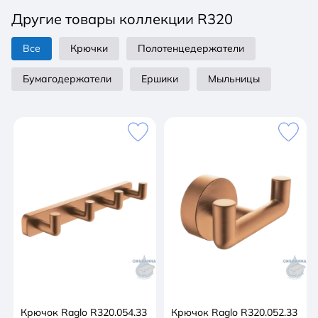
Другие товары коллекции R320
Что включено:
Все
Крючки
Полотенцедержатели
монтажный комплект
Бумагодержатели
Ершики
Мыльницы
Крючок Raglo R320.054.33
Крючок Raglo R320.052.33