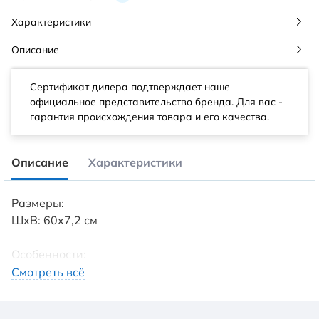
Характеристики
Описание
Сертификат дилера подтверждает наше
официальное представительство бренда. Для вас -
гарантия происхождения товара и его качества.
Описание
Характеристики
Размеры:
ШхВ: 60x7,2 см
Особенности:
Нержавеющая сталь
Смотреть всё
Что включено: