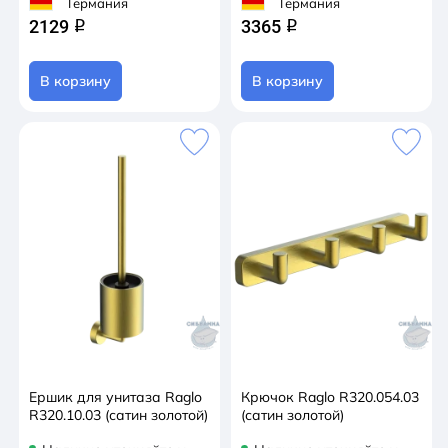
Германия
Германия
2129
3365
q
q
В корзину
В корзину
Ершик для унитаза Raglo
Крючок Raglo R320.054.03
R320.10.03 (сатин золотой)
(сатин золотой)