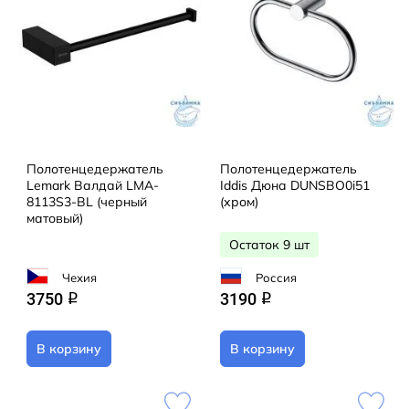
Полотенцедержатель
Полотенцедержатель
Lemark Валдай LMA-
Iddis Дюна DUNSBO0i51
8113S3-BL (черный
(хром)
матовый)
Остаток 9 шт
Чехия
Россия
3750
3190
q
q
В корзину
В корзину