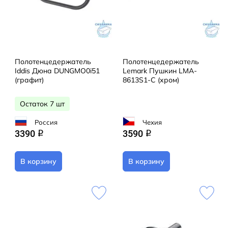
Полотенцедержатель
Полотенцедержатель
Iddis Дюна DUNGMO0i51
Lemark Пушкин LMA-
(графит)
8613S1-C (хром)
Остаток 7 шт
Россия
Чехия
3390
3590
q
q
В корзину
В корзину