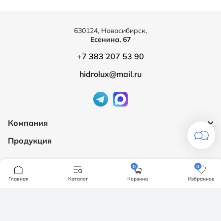
630124, Новосибирск,
Есенина, 67
+7 383 207 53 90
hidrolux@mail.ru
Компания
Продукция
О компании
Бренды
Ванны
0
0
Доставка и оплата
Мебель для ванной
Главная
Каталог
Корзина
Избранное
Обмен и возврат
Инсталяции, кнопки смыва
Карта сайта
Политика конфендициальности
Унитазы
Политика конфиденциальности
Отзывы
Смесители