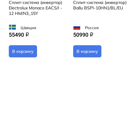
Сплит-система (инвертор)
Сплит-система (инвертор)
Electrolux Monaco EACS/I -
Ballu BSPI-10HN1/BL/EU
12 HM/N3_15Y
Швеция
Россия
55490
50990
q
q
В корзину
В корзину