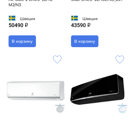
M2/N3
Швеция
Швеция
50490
43590
q
q
В корзину
В корзину