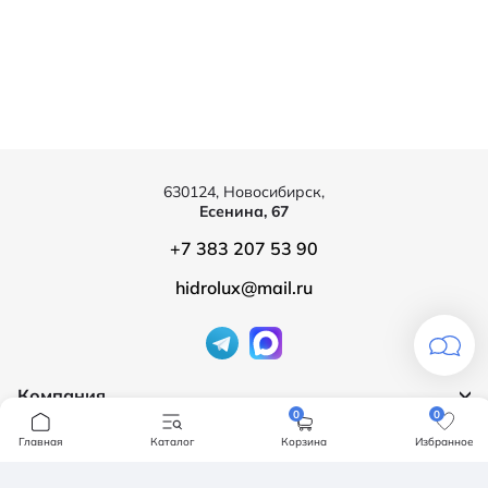
630124, Новосибирск,
Есенина, 67
+7 383 207 53 90
hidrolux@mail.ru
Компания
0
0
Продукция
О компании
Главная
Каталог
Корзина
Избранное
Бренды
Ванны