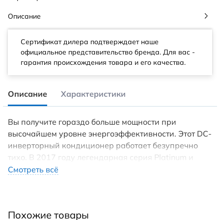
Описание
Сертификат дилера подтверждает наше
официальное представительство бренда. Для вас -
гарантия происхождения товара и его качества.
Описание
Характеристики
Вы получите гораздо больше мощности при
высочайшем уровне энергоэффективности. Этот DC-
инверторный кондиционер работает безупречно
тихо. В 2017 году легендарная серия Platinum и
Platinum Black стала еще лучше. Уровень
Смотреть всё
энергоэффективности A+, невероятно низкий
уровень шума 21дБ(A) и увеличенная
производительность 10 000 и 13 000 BTU. Самые
Похожие товары
совершенные технологии сконцентрированы здесь,