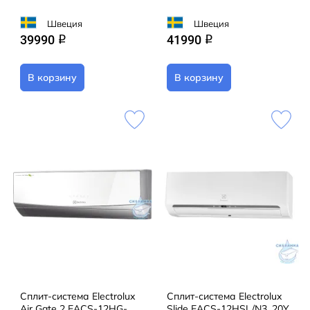
Швеция
Швеция
39990
41990
q
q
В корзину
В корзину
Сплит-система Electrolux
Сплит-система Electrolux
Air Gate 2 EACS-12HG-
Slide EACS-12HSL/N3_20Y