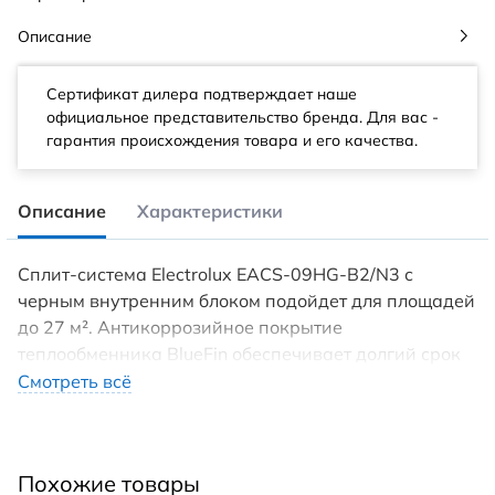
Описание
Сертификат дилера подтверждает наше
официальное представительство бренда. Для вас -
гарантия происхождения товара и его качества.
Описание
Характеристики
Сплит-система Electrolux EACS-09HG-B2/N3 с
черным внутренним блоком подойдет для площадей
до 27 м². Антикоррозийное покрытие
теплообменника BlueFin обеспечивает долгий срок
службы. Трехуровневая система фильтрации с
Смотреть всё
функцией ионизации обеззараживает воздух,
уничтожает микробы и бактерии. Ключевые
преимущества: охлаждение и обогрев защита
Похожие товары
теплообменника от коррозии 3 ступени очистки