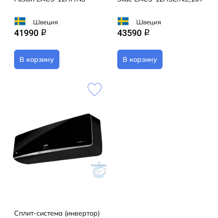
Швеция
Швеция
41990
43590
q
q
В корзину
В корзину
Сплит-система (инвертор)