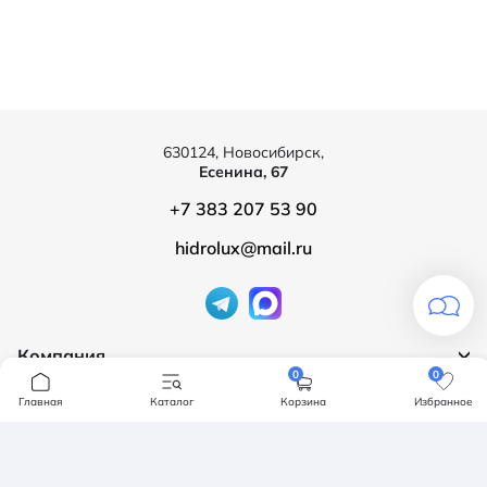
630124, Новосибирск,
Есенина, 67
+7 383 207 53 90
hidrolux@mail.ru
Компания
0
0
Продукция
О компании
Главная
Каталог
Корзина
Избранное
Бренды
Ванны
Доставка и оплата
Мебель для ванной