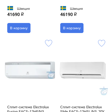
Швеция
Швеция
41690
46190
q
q
В корзину
В корзину
Сплит-система Electrolux
Сплит-система Electrolux
Fusion EACS-12HF/N3
Slide EACS-12HSL/N3_20Y