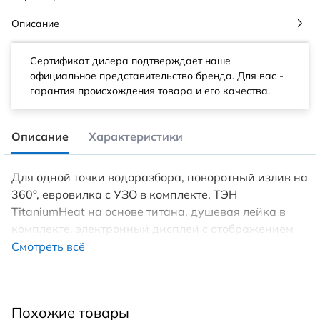
Описание
Сертификат дилера подтверждает наше
официальное представительство бренда. Для вас -
гарантия происхождения товара и его качества.
Описание
Характеристики
Для одной точки водоразбора, поворотный излив на
360°, евровилка с УЗО в комплекте, ТЭН
TitaniumHeat на основе титана, душевая лейка в
комплекте, электронный дисплей с отображением
температуры, керамический картридж на миллион
Смотреть всё
циклов, моментальная подача воды, гарантия 2
года.
Похожие товары