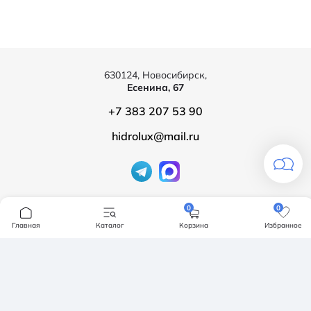
630124, Новосибирск,
Есенина, 67
+7 383 207 53 90
hidrolux@mail.ru
Компания
0
0
Главная
Каталог
Корзина
Избранное
Продукция
О компании
Бренды
Ванны
Доставка и оплата
Мебель для ванной
Обмен и возврат
Инсталяции, кнопки смыва
Карта сайта