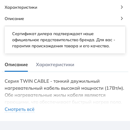
Характеристики
Описание
Сертификат дилера подтверждает наше
официальное представительство бренда. Для вас -
гарантия происхождения товара и его качества.
Описание
Характеристики
Серия TWIN CABLE - тонкий двужильный
нагревательный кабель высокой мощности (17Вт/м).
Обе нагревательные жилы кабеля являются
греющими, что обеспечивает быстрый нагрев пола.
Тонкая герметичная муфта позволяет сократить
Смотреть всё
высоту подъема уровня пола и обеспечивает
высокую надежность системы. Суперпрочная
арамидная жила и трехслойная изоляция надежно