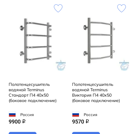
агрессивным коррозийным средам, что существенно
продлевает срок их эксплуатации. Толщина стенки
используемой трубы не менее 2 мм, это
обеспечивает 10-ти кратный запас прочности,
труба устойчива к резким перепадам давления в
системе водоснабжения!
Полотенцесушитель
Полотенцесушитель
водяной Terminus
водяной Terminus
Стандарт П4 40х50
Виктория П4 40х50
(боковое подключение)
(боковое подключение)
Россия
Россия
9900
9570
q
q