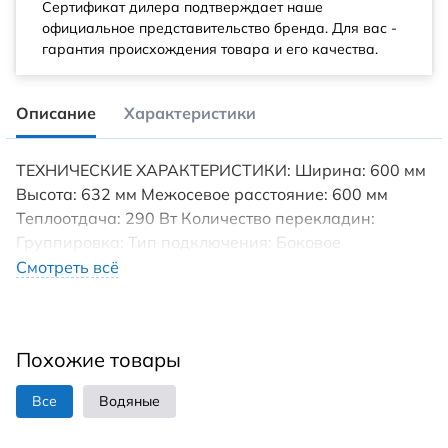
Сертификат дилера подтверждает наше
официальное представительство бренда. Для вас -
гарантия происхождения товара и его качества.
Описание
Характеристики
ТЕХНИЧЕСКИЕ ХАРАКТЕРИСТИКИ: Ширина: 600 мм
Высота: 632 мм Межосевое расстояние: 600 мм
Теплоотдача: 290 Вт Количество перекладин:
Группировка: Тип подключения: Боковое
Технология: аргонно-дуговая (TIG) Серия товара:
Смотреть всё
Стандарт Форма: фокстрот КОМПЛЕКТ ПОСТАВКИ:
телескопические держатели к стене паспорт
изделия Для производства полотенцесушителя
Похожие товары
используется только высококачественная
нержавеющая сталь марки AISI 304L с высоким
Все
Водяные
содержанием легирующих элементов, Ni и Cr, это
позволяет изделиям сохранять стойкость к