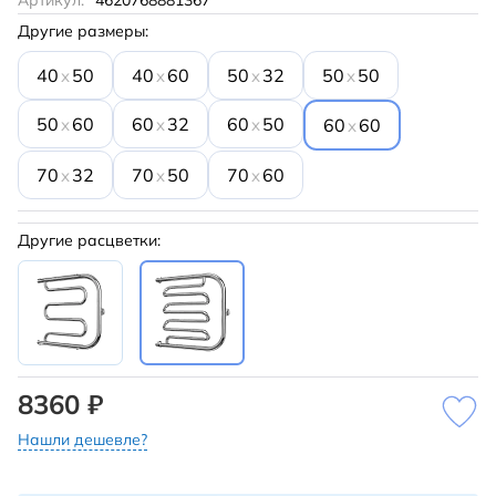
Артикул:
4620768881367
Другие размеры:
40
50
40
60
50
32
50
50
x
x
x
x
50
60
60
32
60
50
x
x
x
60
60
x
70
32
70
50
70
60
x
x
x
Другие расцветки:
8360 ₽
Нашли дешевле?