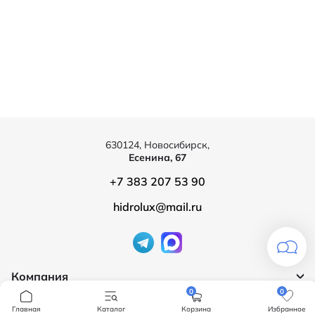
630124, Новосибирск,
Есенина, 67
+7 383 207 53 90
hidrolux@mail.ru
Компания
0
0
Продукция
О компании
Главная
Каталог
Корзина
Избранное