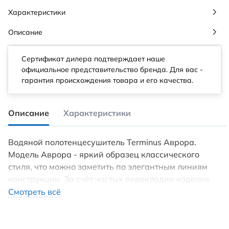
Характеристики
Описание
Сертификат дилера подтверждает наше
официальное представительство бренда. Для вас -
гарантия происхождения товара и его качества.
Описание
Характеристики
Водяной полотенцесушитель Terminus Аврора.
Модель Аврора - яркий образец классического
стиля, что можно заметить по элегантным линиям
конструкции. За счёт частых перекладин изделие
имеет высокую теплоотдачу. Материал
Смотреть всё
переносит перепады температур, имеет хорошую
резистентность к коррозии. Обработка методом
плазменной полировки позволяет сохранить