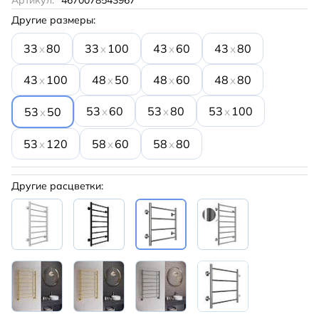
Артикул:
4670078543967
Другие размеры:
33
80
33
100
43
60
43
80
x
x
x
x
43
100
48
50
48
60
48
80
x
x
x
x
53
60
53
80
53
100
x
x
x
53
50
x
53
120
58
60
58
80
x
x
x
Другие расцветки: