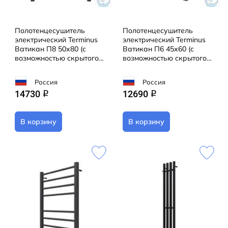
вилкой
Направление подключения: правое / левое
Полотенцесушитель
Полотенцесушитель
Что включено:
электрический Terminus
электрический Terminus
Ватикан П8 50х80 (с
Ватикан П6 45х60 (с
возможностью скрытого
возможностью скрытого
монтажный комплект
подключения) (черный
подключения) (черный
муар)
муар)
Россия
Россия
14730
12690
q
q
электрический кабель
В корзину
В корзину