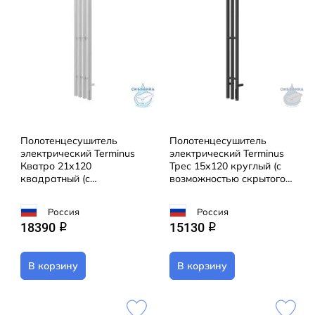
Полотенцесушитель
Полотенцесушитель
электрический Terminus
электрический Terminus
Кватро 21х120
Трес 15х120 круглый (с
квадратный (с
возможностью скрытого
возможностью скрытого
подключения) (графит)
подключения) (белый
Россия
Россия
матовый)
18390
15130
q
q
В корзину
В корзину