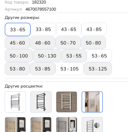
Код товара:
182320
Артикул:
4670078557100
Другие размеры:
33
85
43
65
43
85
x
x
x
33
65
x
45
60
48
60
50
70
50
80
x
x
x
x
50
100
50
130
53
55
53
65
x
x
x
x
53
80
53
85
53
105
53
125
x
x
x
x
Другие расцветки: