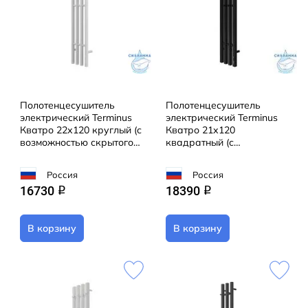
Полотенцесушитель
Полотенцесушитель
электрический Terminus
электрический Terminus
Кватро 22х120 круглый (с
Кватро 21х120
возможностью скрытого
квадратный (с
подключения) (белый
возможностью скрытого
матовый)
подключения) (черный
Россия
Россия
матовый)
16730
18390
q
q
В корзину
В корзину