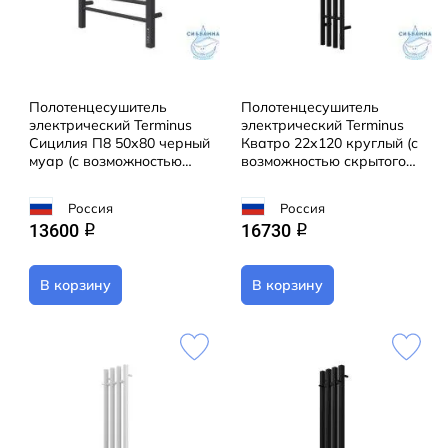
Полотенцесушитель
Полотенцесушитель
электрический Terminus
электрический Terminus
Сицилия П8 50х80 черный
Кватро 22х120 круглый (с
муар (с возможностью
возможностью скрытого
скрытого подключения,
подключения) (черный
подключение
матовый)
Россия
Россия
универсальное)
13600
16730
q
q
В корзину
В корзину