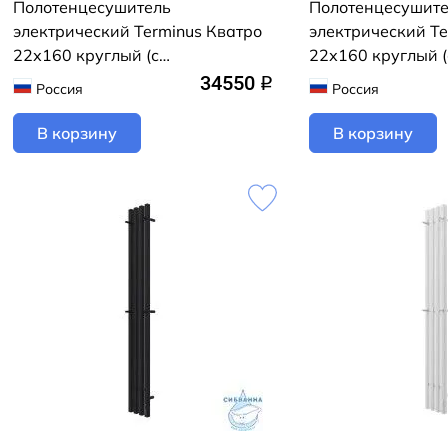
Полотенцесушитель
Полотенцесушит
электрический Terminus Кватро
электрический Te
22х160 круглый (с
22х160 круглый (
возможностью скрытого
возможностью ск
34550
q
Россия
Россия
подключения) (черный муар)
подключения) (ч
В корзину
В корзину