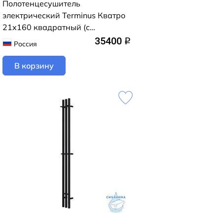
Полотенцесушитель
электрический Terminus Кватро
21х160 квадратный (с
возможностью скрытого
35400
q
Россия
подключения) (черный муар)
В корзину