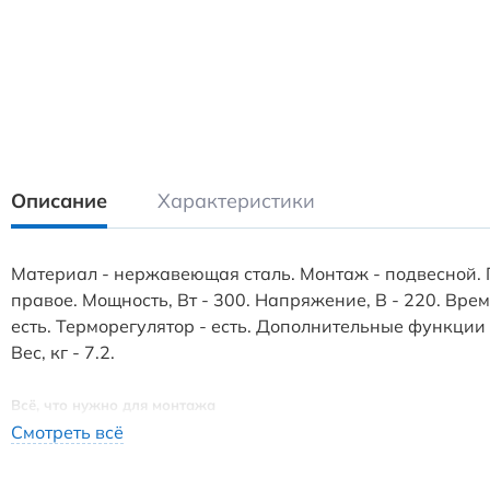
Описание
Характеристики
Материал - нержавеющая сталь. Монтаж - подвесной. 
правое. Мощность, Вт - 300. Напряжение, В - 220. Вре
есть. Терморегулятор - есть. Дополнительные функции
Вес, кг - 7.2.
Всё, что нужно для монтажа
Блок управления с кабелем
Смотреть всё
Интегрированное в корпус скрытое подключение
Две вешалки «Виктория»