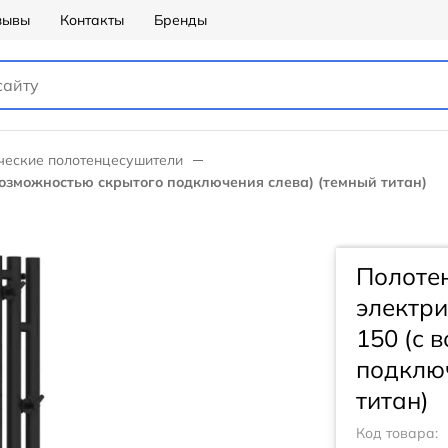
зывы
Контакты
Бренды
ческие полотенцесушители
озможностью скрытого подключения слева) (темный титан)
Полоте
электр
150 (с 
подключ
титан)
Код товара: