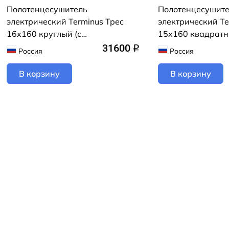
Полотенцесушитель
Полотенцесушит
электрический Terminus Трес
электрический Te
16х160 круглый (с
15х160 квадратн
возможностью скрытого
возможностью ск
31600
q
Россия
Россия
подключения) (белый матовый)
подключения) (ч
В корзину
В корзину