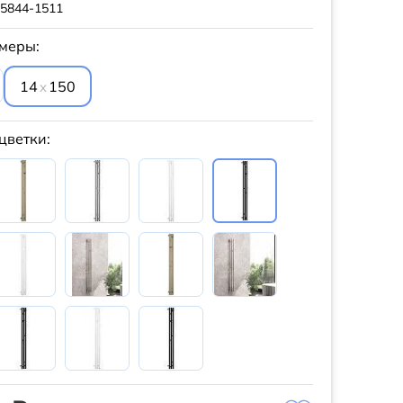
-5844-1511
меры:
14
150
x
цветки: