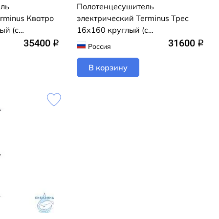
ель
Полотенцесушитель
rminus Кватро
электрический Terminus Трес
ый (с
16х160 круглый (с
рытого
возможностью скрытого
35400
31600
q
q
Россия
елый матовый)
подключения) (черный муар)
В корзину