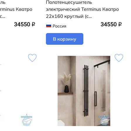
ель
Полотенцесушитель
rminus Кватро
электрический Terminus Кватро
с
22х160 круглый (с
рытого
возможностью скрытого
34550
34550
q
q
Россия
ерный матовый)
подключения) (белый матовый)
В корзину