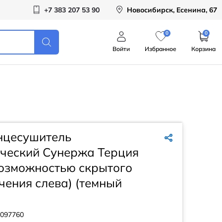
+7 383 207 53 90
Новосибирск, Есенина, 67
0
0
Войти
Избранное
Корзина
нцесушитель
ический Сунержа Терция
возможностью скрытого
ения слева) (темный
097760