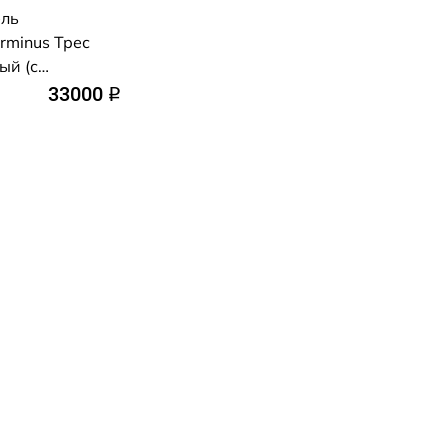
ель
rminus Трес
ый (с
рытого
33000
q
ерный муар)