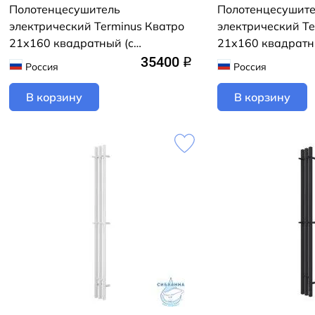
Полотенцесушитель
Полотенцесушит
электрический Terminus Кватро
электрический Te
21х160 квадратный (с
21х160 квадратн
возможностью скрытого
возможностью ск
35400
q
Россия
Россия
подключения) (черный матовый)
подключения) (б
В корзину
В корзину