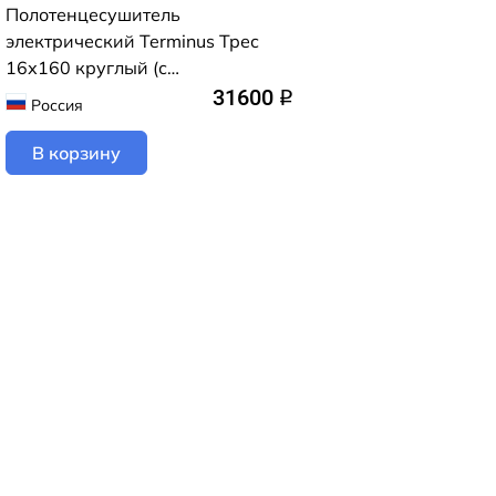
Полотенцесушитель
электрический Terminus Трес
16х160 круглый (с
возможностью скрытого
31600
q
Россия
подключения) (черный матовый)
В корзину