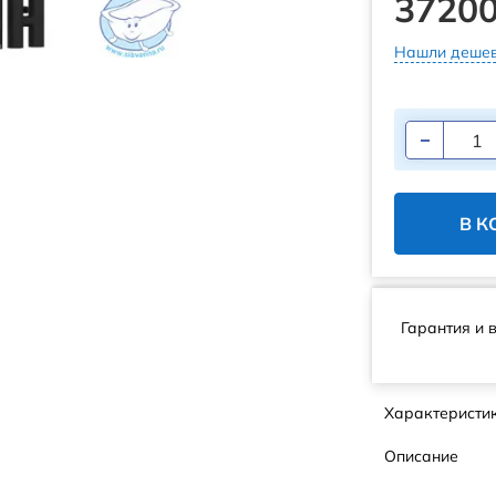
37200
Нашли дешев
В К
Гарантия и 
Характеристи
Описание