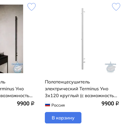
ель
Полотенцесушитель
rminus Уно
электрический Terminus Уно
с возможностью
3х120 круглый (с возможностью
чения) (черный
скрытого подключения) (белый
9900
9900
q
q
Россия
матовый)
В корзину