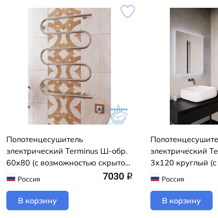
Полотенцесушитель
Полотенцесушит
электрический Terminus Ш-обр.
электрический Te
60х80 (с возможностью скрытого
3х120 круглый (
подключения, подключение
скрытого подклю
7030
q
Россия
Россия
справа)
матовый)
В корзину
В корзину