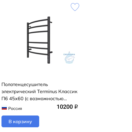
Полотенцесушитель
электрический Terminus Классик
П6 45х60 (с возможностью
скрытого подключения,
10200
q
Россия
подключение универсальное)
(черный муар)
В корзину