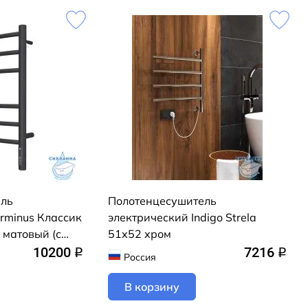
ель
Полотенцесушитель
rminus Классик
электрический Indigo Strela
 матовый (с
51х52 хром
рытого
10200
7216
q
q
Россия
дключение
В корзину