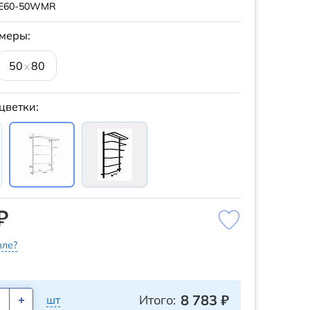
E60-50WMR
меры:
50
80
x
цветки:
₽
ле?
8 783
₽
Итого:
шт