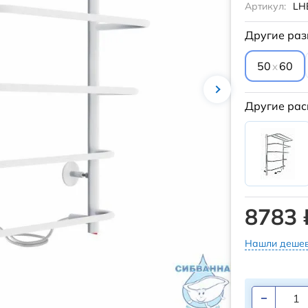
Артикул:
LH
Другие раз
50
60
x
Другие рас
8783 
Нашли дешев