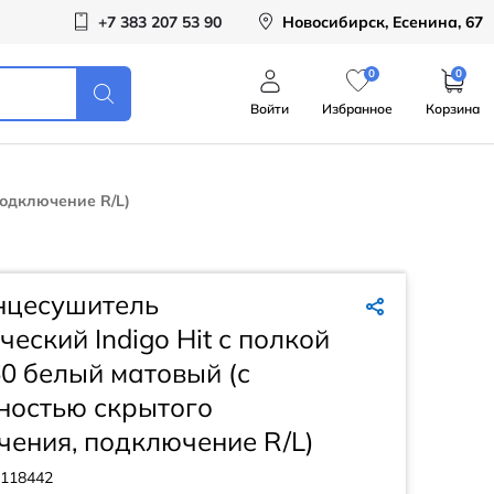
+7 383 207 53 90
Новосибирск, Есенина, 67
0
0
Войти
Избранное
Корзина
подключение R/L)
нцесушитель
ческий Indigo Hit с полкой
0 белый матовый (с
ностью скрытого
ения, подключение R/L)
118442