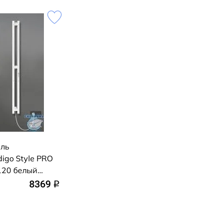
ель
digo Style PRO
120 белый
ожностью
8369
q
чения,
)