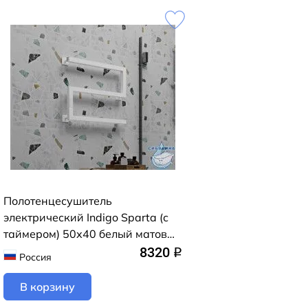
Полотенцесушитель
электрический Indigo Sparta (с
таймером) 50х40 белый матовый
(с возможностью скрытого
8320
q
Россия
подключения, подключение R)
В корзину