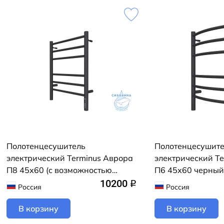
Полотенцесушитель
Полотенцесушит
электрический Terminus Аврора
электрический Te
П8 45х60 (с возможностью
П6 45х60 черный
скрытого подключения,
возможностью ск
10200
q
Россия
Россия
подключение универсальное)
подключения, по
(черный муар)
справа)
В корзину
В корзину