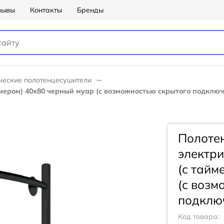
зывы
Контакты
Бренды
ческие полотенцесушители
мером) 40х80 черный муар (с возможностью скрытого подключ
Полоте
электри
(с тайм
(с возм
подключ
Код товара: