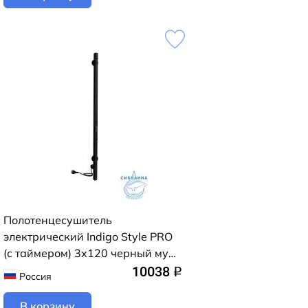
Полотенцесушитель
электрический Indigo Style PRO
(с таймером) 3х120 черный муар
(с возможностью скрытого
10038
q
Россия
подключения, подключение R/L)
В корзину