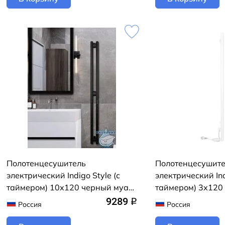
Полотенцесушитель
Полотенцесушит
электрический Indigo Style (с
электрический Ind
таймером) 10х120 черный муар
таймером) 3х120
(с возможностью скрытого
(с возможностью 
9289
q
Россия
Россия
подключения, подключение R/L)
подключения, по