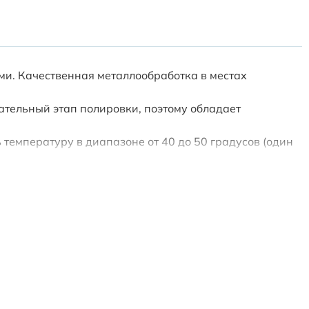
ми. Качественная металлообработка в местах
тельный этап полировки, поэтому обладает
температуру в диапазоне от 40 до 50 градусов (один
 безопасность использования во влажной среде и
гарантийным талоном на 3 года. Срок службы изделия