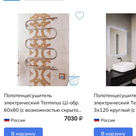
Полотенцесушитель
Полотенцесушит
электрический Terminus Ш-обр.
электрический Te
60х80 (с возможностью скрытого
3х120 круглый (
подключения, подключение
скрытого подклю
7030
q
Россия
Россия
справа)
матовый)
В корзину
В корзину