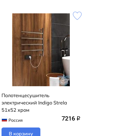
Полотенцесушитель
электрический Indigo Strela
51х52 хром
7216
q
Россия
В корзину