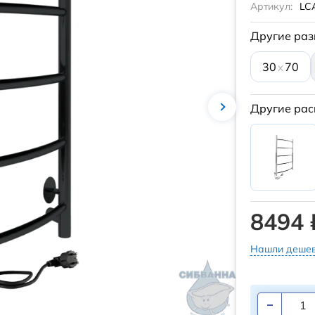
Артикул:
LC
Другие раз
30
70
x
Другие рас
8494 
Нашли дешев