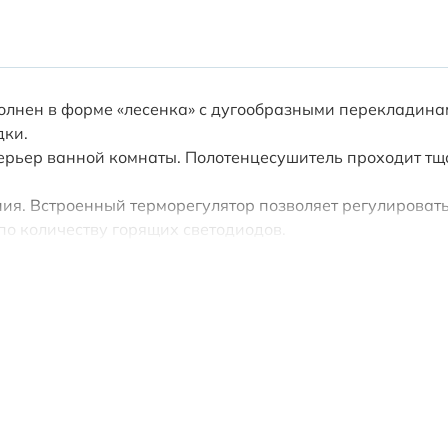
олнен в форме «лесенка» с дугообразными перекладина
дки.
рьер ванной комнаты. Полотенцесушитель проходит тща
я. Встроенный терморегулятор позволяет регулировать 
по количеству горящих светодиодов.
ремени - 2, 4, 6 часов. Класс защиты IP44 гарантирует
 комплект монтажа (дюбели и саморезы), инструкция с 