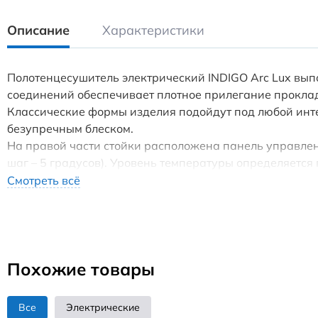
Описание
Характеристики
Полотенцесушитель электрический INDIGO Arc Lux вып
соединений обеспечивает плотное прилегание прокла
Классические формы изделия подойдут под любой инте
безупречным блеском.
На правой части стойки расположена панель управлени
шаг – 5 градусов). Уровень температуры определяется 
Таймер настраивается на отключение с интервалом во в
Смотреть всё
защиту от брызг.
В комплектацию входят: 4 телескопических держателя,
не ограничен.
Оснащён проводом длиной 1,1 метр.
Похожие товары
Все
Электрические