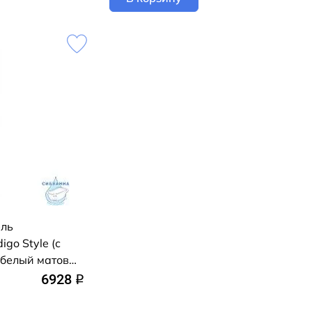
ель
igo Style (с
 белый матовый
скрытого
6928
q
дключение R/L)