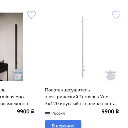
ель
Полотенцесушитель
rminus Уно
электрический Terminus Уно
с возможностью
3х120 круглый (с возможностью
чения) (черный
скрытого подключения) (белый
9900
9900
q
q
Россия
матовый)
В корзину