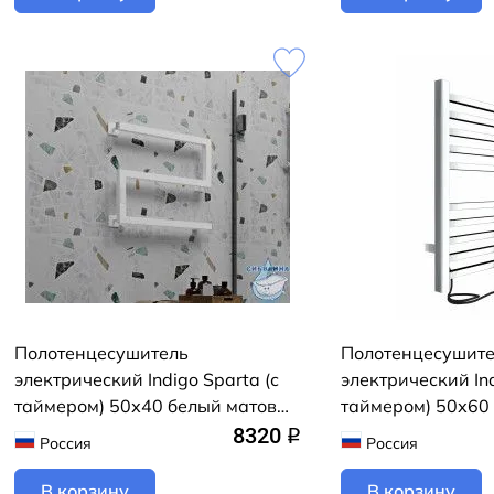
Полотенцесушитель
Полотенцесушит
электрический Indigo Sparta (с
электрический Ind
таймером) 50х40 белый матовый
таймером) 50х60 
(с возможностью скрытого
возможностью ск
8320
q
Россия
Россия
подключения, подключение R)
подключения, по
В корзину
В корзину