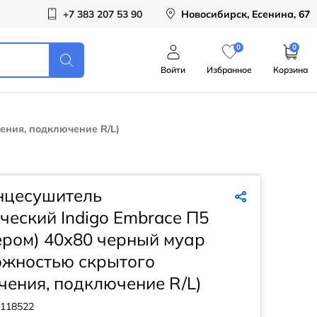
+7 383 207 53 90
Новосибирск, Есенина, 67
0
0
Войти
Избранное
Корзина
ения, подключение R/L)
нцесушитель
ческий Indigo Embrace П5
ером) 40х80 черный муар
ожностью скрытого
ения, подключение R/L)
118522