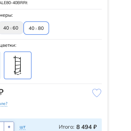
ALE80-40BRRt
меры:
40
60
x
40
80
x
цветки:
₽
ле?
8 494
₽
Итого:
шт