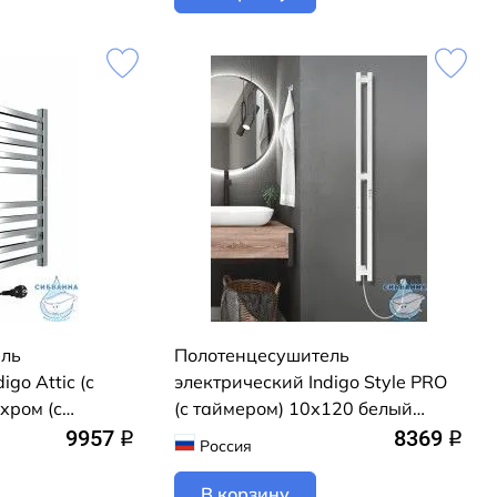
ель
Полотенцесушитель
igo Attic (с
электрический Indigo Style PRO
хром (с
(с таймером) 10х120 белый
рытого
матовый (с возможностью
9957
8369
q
q
Россия
дключение R/L)
скрытого подключения,
подключение R/L)
В корзину