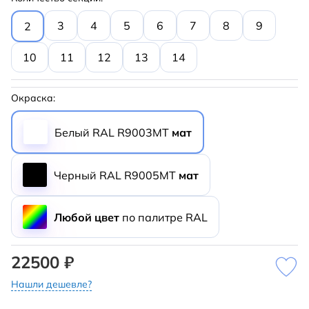
3
4
5
6
7
8
9
2
10
11
12
13
14
Окраска:
Белый RAL R9003MT
мат
Черный RAL R9005MT
мат
Любой цвет
по палитре RAL
22500 ₽
Нашли дешевле?