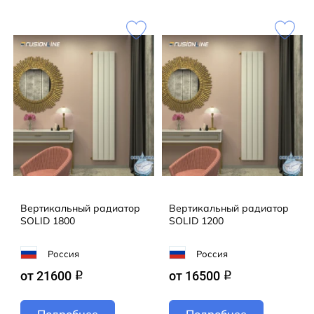
Наша команда воплощает ваши самые смелые
задумки в жизнь! Предлагаем не только готовые
модели из каталога FUSIONLINE, но и эксклюзивные
решения для проектов любой сложности. От
стандарта до уникального дизайна — мы сделаем
всё, чтобы ваш интерьер заиграл новыми красками!
Кол-во секций:2;Теплоотдача радиатора
(Вт):1020;Отапливаемая площадь
(M2):9;Цвет:Белый RAL R9003MT мат
Вертикальный радиатор
Вертикальный радиатор
SOLID 1800
SOLID 1200
Россия
Россия
от 21600
от 16500
q
q
Подробнее
Подробнее