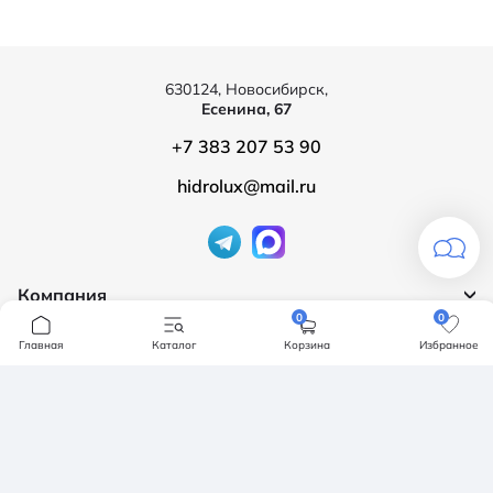
630124, Новосибирск,
Есенина, 67
+7 383 207 53 90
hidrolux@mail.ru
Компания
0
0
Продукция
О компании
Главная
Каталог
Корзина
Избранное
Бренды
Ванны
Доставка и оплата
Мебель для ванной
Обмен и возврат
Инсталяции, кнопки смыва
Карта сайта
Политика конфендициальности
Унитазы