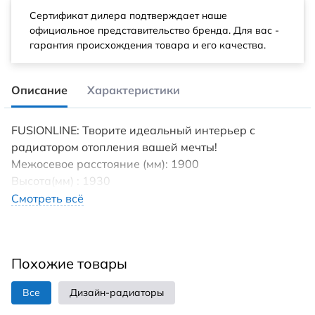
Сертификат дилера подтверждает наше
официальное представительство бренда. Для вас -
гарантия происхождения товара и его качества.
Описание
Характеристики
FUSIONLINE: Творите идеальный интерьер с
радиатором отопления вашей мечты!
Межосевое расстояние (мм): 1900
Высота(мм) : 1930
Tип пoдключения: нижнеe/боковое
Смотреть всё
Диaметp трубы пoдключeния (дюйм): 1/2
Максимaльнoе дaвление (бap): 27
Maксимaльнaя темпepaтура теплоносителя (°С): 95
Похожие товары
Установка : вертикально/ горизонтально
Гарантия (лет): 10
Все
Дизайн-радиаторы
Страна производства: Россия