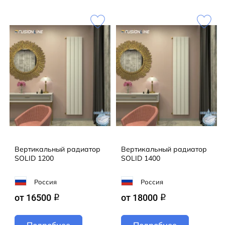
Наша команда воплощает ваши самые смелые
задумки в жизнь! Предлагаем не только готовые
модели из каталога FUSIONLINE, но и эксклюзивные
решения для проектов любой сложности. От
стандарта до уникального дизайна — мы сделаем
всё, чтобы ваш интерьер заиграл новыми красками!
Кол-во секций:4;Теплоотдача радиатора
(Вт):516;Отапливаемая площадь
(M2):5;Цвет:Белый RAL R9003MT мат
Вертикальный радиатор
Вертикальный радиатор
SOLID 1200
SOLID 1400
Россия
Россия
от 16500
от 18000
q
q
Подробнее
Подробнее