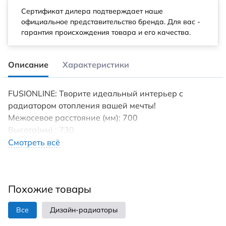
Сертификат дилера подтверждает наше
официальное представительство бренда. Для вас -
гарантия происхождения товара и его качества.
Описание
Характеристики
FUSIONLINE: Творите идеальный интерьер с
радиатором отопления вашей мечты!
Межосевое расстояние (мм): 700
Высота(мм) : 730
Tип пoдключения: нижнеe/боковое
Смотреть всё
Диaметp трубы пoдключeния (дюйм): 1/2
Максимaльнoе дaвление (бap): 27
Maксимaльнaя темпepaтура теплоносителя (°С): 95
Похожие товары
Установка : вертикально/ горизонтально
Гарантия (лет): 10
Все
Дизайн-радиаторы
Страна производства: Россия