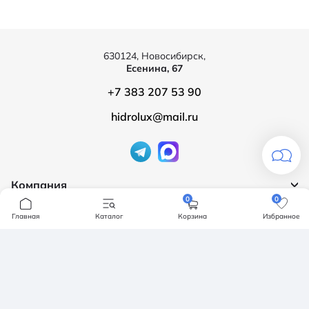
630124, Новосибирск,
Есенина, 67
+7 383 207 53 90
hidrolux@mail.ru
Компания
0
0
Продукция
О компании
Главная
Каталог
Корзина
Избранное
Бренды
Ванны
Доставка и оплата
Мебель для ванной
Обмен и возврат
Инсталяции, кнопки смыва
Карта сайта
Политика конфендициальности
Унитазы