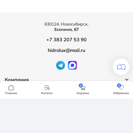
630124, Новосибирск,
Есенина, 67
+7 383 207 53 90
hidrolux@mail.ru
Компания
0
0
Продукция
О компании
Главная
Каталог
Корзина
Избранное
Бренды
Ванны
Доставка и оплата
Мебель для ванной
Обмен и возврат
Инсталяции, кнопки смыва
Карта сайта
Политика конфендициальности
Унитазы