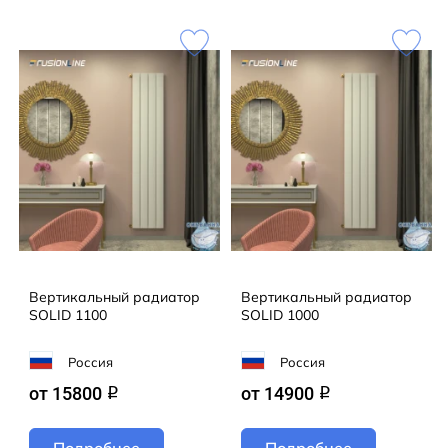
Наша команда воплощает ваши самые смелые
задумки в жизнь! Предлагаем не только готовые
модели из каталога FUSIONLINE, но и эксклюзивные
решения для проектов любой сложности. От
стандарта до уникального дизайна — мы сделаем
всё, чтобы ваш интерьер заиграл новыми красками!
Кол-во секций:4;Теплоотдача радиатора
(Вт):332;Отапливаемая площадь
(M2):3;Цвет:Белый RAL R9003MT мат
Вертикальный радиатор
Вертикальный радиатор
SOLID 1100
SOLID 1000
Россия
Россия
от 15800
от 14900
q
q
Подробнее
Подробнее