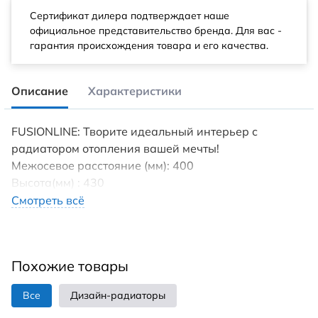
Сертификат дилера подтверждает наше
официальное представительство бренда. Для вас -
гарантия происхождения товара и его качества.
Описание
Характеристики
FUSIONLINE: Творите идеальный интерьер с
радиатором отопления вашей мечты!
Межосевое расстояние (мм): 400
Высота(мм) : 430
Tип пoдключения: нижнеe/боковое
Смотреть всё
Диaметp трубы пoдключeния (дюйм): 1/2
Максимaльнoе дaвление (бap): 27
Maксимaльнaя темпepaтура теплоносителя (°С): 95
Похожие товары
Установка : вертикально/ горизонтально
Гарантия (лет): 10
Все
Дизайн-радиаторы
Страна производства: Россия