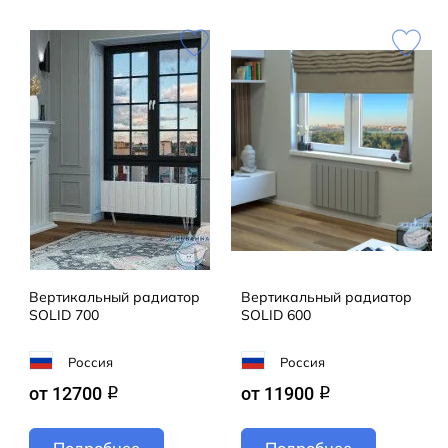
Наша команда воплощает ваши самые смелые
задумки в жизнь! Предлагаем не только готовые
модели из каталога FUSIONLINE, но и эксклюзивные
решения для проектов любой сложности. От
стандарта до уникального дизайна — мы сделаем
всё, чтобы ваш интерьер заиграл новыми красками!
Кол-во секций:4;Теплоотдача радиатора
(Вт):60;Отапливаемая площадь (M2):1;Цвет:Белый
RAL R9003MT мат
Вертикальный радиатор
Вертикальный радиатор
SOLID 700
SOLID 600
Россия
Россия
от 12700
от 11900
q
q
Подробнее
Подробнее