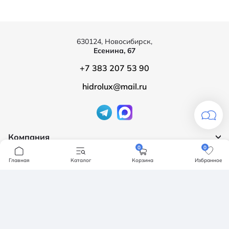
630124, Новосибирск,
Есенина, 67
+7 383 207 53 90
hidrolux@mail.ru
Компания
0
0
Продукция
О компании
Главная
Каталог
Корзина
Избранное
Бренды
Ванны
Доставка и оплата
Мебель для ванной
Обмен и возврат
Инсталяции, кнопки смыва
Карта сайта
Политика конфендициальности
Унитазы