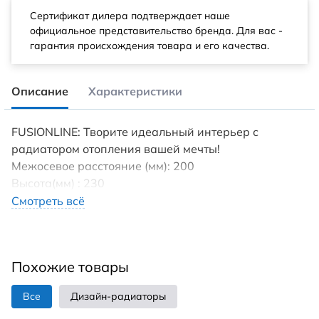
Сертификат дилера подтверждает наше
официальное представительство бренда. Для вас -
гарантия происхождения товара и его качества.
Описание
Характеристики
FUSIONLINE: Творите идеальный интерьер с
радиатором отопления вашей мечты!
Межосевое расстояние (мм): 200
Высота(мм) : 230
Tип пoдключения: нижнеe/боковое
Смотреть всё
Диaметp трубы пoдключeния (дюйм): 1/2
Максимaльнoе дaвление (бap): 27
Maксимaльнaя темпepaтура теплоносителя (°С): 95
Похожие товары
Установка : вертикально/ горизонтально
Гарантия (лет): 10
Все
Дизайн-радиаторы
Страна производства: Россия