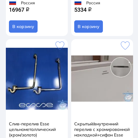
Россия
Россия
16967
5334
q
q
В корзину
В корзину
Слив-перелив Esse
Скрытый/внутренний
цельнометаллический
перелив с хромированной
(хром/золото)
накладкой+сифон Esse