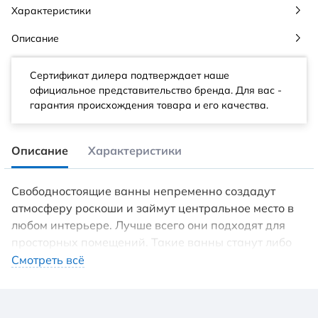
Характеристики
Описание
Сертификат дилера подтверждает наше
официальное представительство бренда. Для вас -
гарантия происхождения товара и его качества.
Описание
Характеристики
Свободностоящие ванны непременно создадут
атмосферу роскоши и займут центральное место в
любом интерьере. Лучше всего они подходят для
просторных помещений. Такие ванны станут либо
самостоятельным украшением, либо завершающим
Смотреть всё
объектом в дизайнерском решении
индивидуального интерьера ванной комнаты.
Ванны ESSE – это и утонченный дизайн с узкими