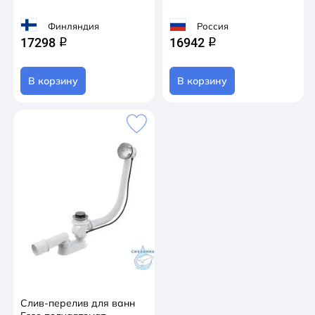
Финляндия
Россия
17298
16942
q
q
В корзину
В корзину
Слив-перелив для ванн