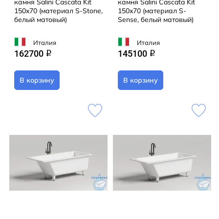
камня Salini Cascata Kit
камня Salini Cascata Kit
150x70 (материал S-Stone,
150x70 (материал S-
белый матовый)
Sense, белый матовый)
Италия
Италия
162700
145100
q
q
В корзину
В корзину