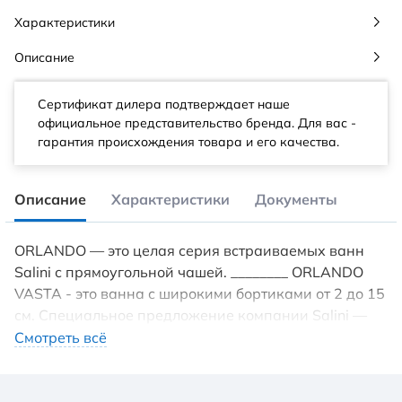
Характеристики
Описание
Сертификат дилера подтверждает наше
официальное представительство бренда. Для вас -
гарантия происхождения товара и его качества.
Описание
Характеристики
Документы
ORLANDO — это целая серия встраиваемых ванн
Salini с прямоугольной чашей. ________ ORLANDO
VASTA - это ванна с широкими бортиками от 2 до 15
см. Специальное предложение компании Salini —
возможность бесплатного обреза бортов под
Смотреть всё
размеры заказчика, в том числе сложной
геометрической формы. В случае заказа ванны из
материала S-Sense обрез будет обработан