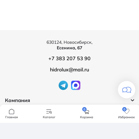
630124, Новосибирск,
Есенина, 67
+7 383 207 53 90
hidrolux@mail.ru
Компания
0
0
Продукция
О компании
Главная
Каталог
Корзина
Избранное
Бренды
Ванны
Доставка и оплата
Мебель для ванной