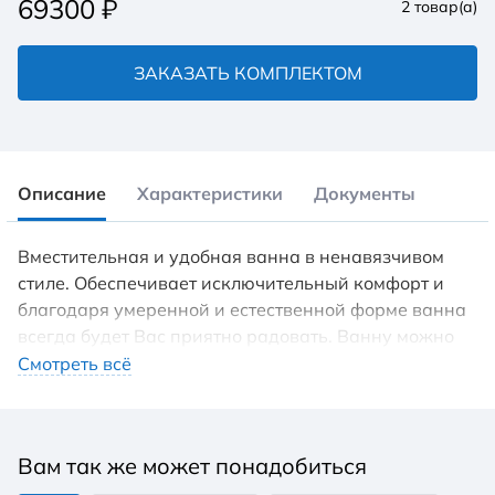
69300
₽
2
товар(а)
ЗАКАЗАТЬ КОМПЛЕКТОМ
Описание
Характеристики
Документы
Вместительная и удобная ванна в ненавязчивом
стиле. Обеспечивает исключительный комфорт и
благодаря умеренной и естественной форме ванна
всегда будет Вас приятно радовать. Ванну можно
укомплектовать панелью.
Смотреть всё
Вам так же может понадобиться