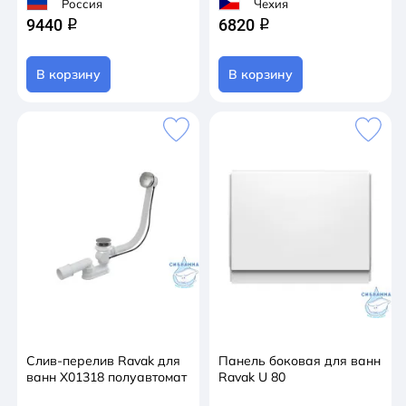
Россия
Чехия
9440
6820
q
q
В корзину
В корзину
Слив-перелив Ravak для
Панель боковая для ванн
ванн X01318 полуавтомат
Ravak U 80