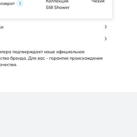
Коллекция
Чехия
возврат
i
Still Shower
ки
илера подтверждает наше официальное
ство бренда. Для вас - гарантия происхождения
ачества.