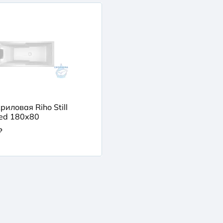
иловая Riho Still
ed 180х80
₽