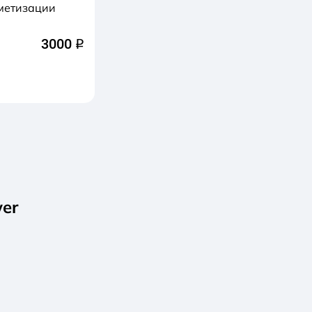
метизации
3000
q
wer