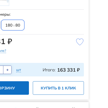
меры:
180
80
x
1 ₽
ле?
163 331
₽
Итого:
шт
ОРЗИНУ
КУПИТЬ В 1 КЛИК