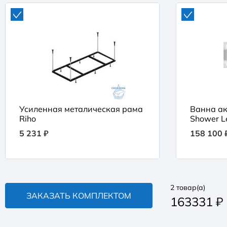
Усиленная металическая рама
Ванна акр
Riho
Shower L
5 231 ₽
158 100 
2
товар(а)
ЗАКАЗАТЬ КОМПЛЕКТОМ
163331
₽