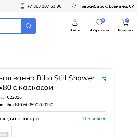
+7 383 207 53 90
Новосибирск, Есенина, 67
0
0
Войти
Избранное
Корзина
ая ванна Riho Still Shower
x80 с каркасом
а:
022016
ma-riho+BR0500500K00130
 входит
2 товара
Подробнее