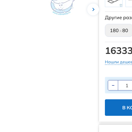
Другие раз
180
80
x
16333
Нашли дешев
В К