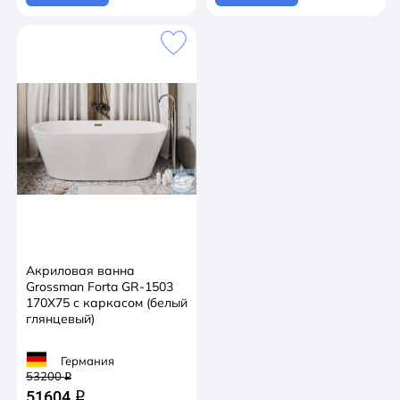
Акриловая ванна
Grossman Forta GR-1503
170X75 с каркасом (белый
глянцевый)
Германия
53200
q
51604
q