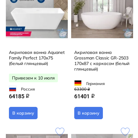
Акриловая ванна Aquanet
Акриловая ванна
Family Perfect 170x75
Grossman Classic GR-2503
(белый глянцевый)
170x87 с каркасом (белый
глянцевый)
Привезем к 10 июля
Германия
Россия
63300
q
64185
61401
q
q
В корзину
В корзину