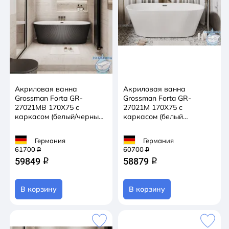
Акриловая ванна
Акриловая ванна
Grossman Forta GR-
Grossman Forta GR-
27021MB 170X75 с
27021M 170X75 с
каркасом (белый/черный
каркасом (белый
матовый)
матовый)
Германия
Германия
61700
60700
q
q
59849
58879
q
q
В корзину
В корзину