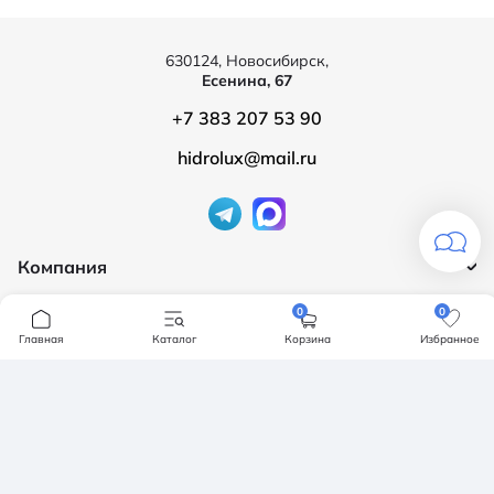
630124, Новосибирск,
Есенина, 67
+7 383 207 53 90
hidrolux@mail.ru
Компания
Продукция
О компании
0
0
Бренды
Главная
Каталог
Корзина
Избранное
Ванны
Доставка и оплата
Мебель для ванной
Обмен и возврат
Инсталяции, кнопки смыва
Карта сайта
Политика конфендициальности
Унитазы
Политика конфиденциальности
Отзывы
Смесители