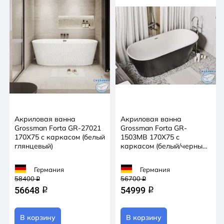
Акриловая ванна
Акриловая ванна
Grossman Forta GR-27021
Grossman Forta GR-
170X75 с каркасом (белый
1503MB 170X75 с
глянцевый)
каркасом (белый/черный
матовый)
Германия
Германия
58400
56700
q
q
56648
54999
q
q
В корзину
В корзину