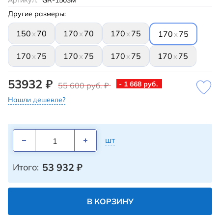
Артикул:
GR-1503M
Другие размеры:
150
70
170
70
170
75
x
x
x
170
75
x
170
75
170
75
170
75
170
75
x
x
x
x
53932 ₽
- 1 668 руб.
55 600 руб. ₽
Нашли дешевле?
шт
53 932
₽
Итого:
В КОРЗИНУ