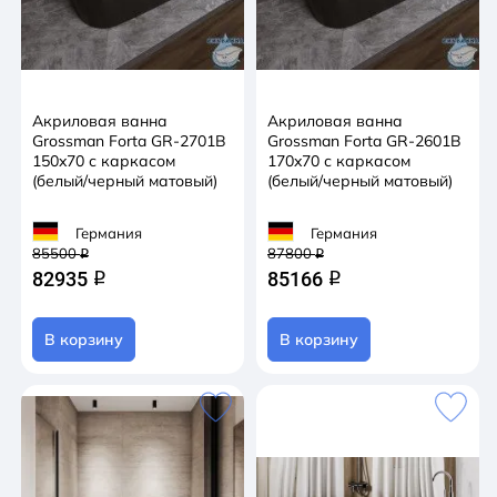
ванна сочетает в себе функциональность,
надежность и эстетическое привлекательность,
создавая идеальное пространство для релаксации
и ухода за собой в вашей ванной комнате.
Акриловая ванна
Акриловая ванна
Grossman Forta GR-2701B
Grossman Forta GR-2601B
150x70 с каркасом
170x70 с каркасом
(белый/черный матовый)
(белый/черный матовый)
Германия
Германия
85500
87800
q
q
82935
85166
q
q
В корзину
В корзину