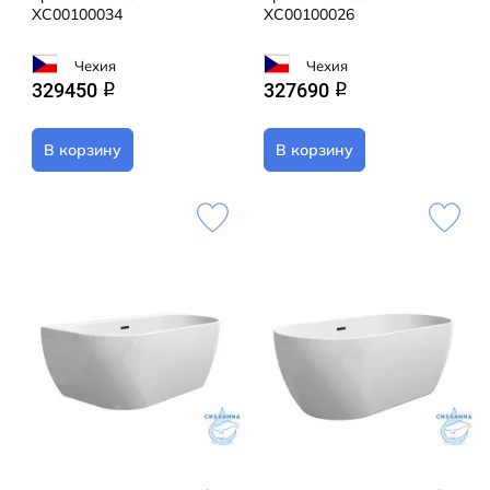
XC00100034
XC00100026
Чехия
Чехия
329450
327690
q
q
В корзину
В корзину