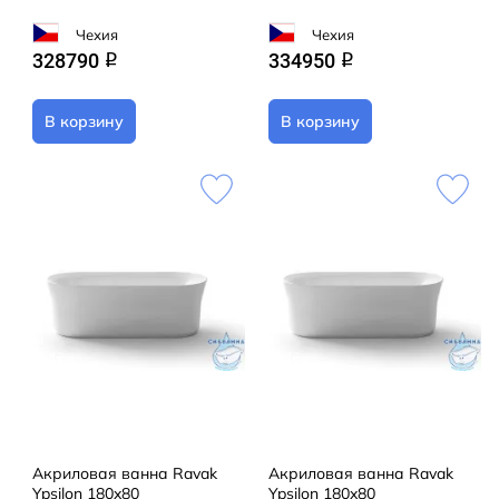
лейка
Чехия
Чехия
Установка - пристенная
328790
334950
q
q
Материал - акрил
Гарантия - 3 года
В корзину
В корзину
Акриловая ванна Ravak
Акриловая ванна Ravak
Ypsilon 180x80
Ypsilon 180x80