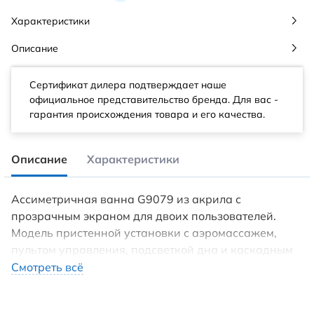
Характеристики
Описание
Сертификат дилера подтверждает наше
официальное представительство бренда. Для вас -
гарантия происхождения товара и его качества.
Описание
Характеристики
Ассиметричная ванна G9079 из акрила с
прозрачным экраном для двоих пользователей.
Модель пристенной установки с аэромассажем,
пультом управления, подсветкой дна и каскадным
изливом.
Смотреть всё
Длина - 200