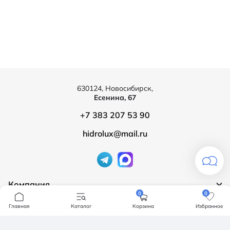
630124, Новосибирск,
Есенина, 67
+7 383 207 53 90
hidrolux@mail.ru
Компания
0
0
Продукция
О компании
Главная
Каталог
Корзина
Избранное
Бренды
Ванны