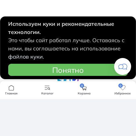
Используем куки и рекомендательные
технологии.
630124, Новосибирск,
Это чтобы сайт работал лучше. Оставаясь с
Есенина, 67
нами, вы соглашаетесь на использование
+7 383 207 53 90
файлов куки.
hidrolux@mail.ru
Понятно
0
0
Компания
Главная
Каталог
Корзина
Избранное
Продукция
О компании
Бренды
Ванны
Доставка и оплата
Мебель для ванной
Обмен и возврат
Инсталяции, кнопки смыва