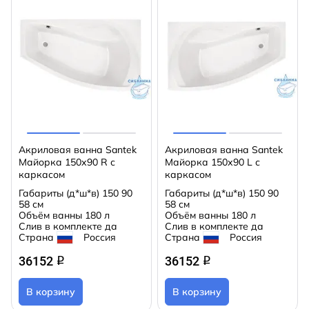
Акриловая ванна Santek
Акриловая ванна Santek
Майорка 150х90 R с
Майорка 150х90 L с
каркасом
каркасом
Габариты (д*ш*в)
150 90
Габариты (д*ш*в)
150 90
58 см
58 см
Объём ванны
180 л
Объём ванны
180 л
Слив в комплекте
да
Слив в комплекте
да
Страна
Россия
Страна
Россия
36152
36152
q
q
В корзину
В корзину