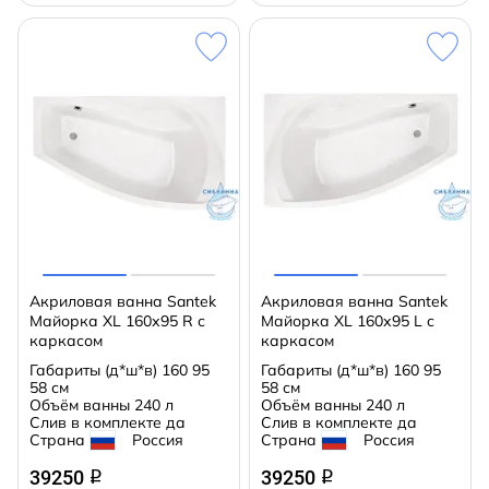
Акриловая ванна Santek
Акриловая ванна Santek
Майорка XL 160х95 R с
Майорка XL 160х95 L с
каркасом
каркасом
Габариты (д*ш*в)
160 95
Габариты (д*ш*в)
160 95
58 см
58 см
Объём ванны
240 л
Объём ванны
240 л
Слив в комплекте
да
Слив в комплекте
да
Страна
Россия
Страна
Россия
39250
39250
q
q