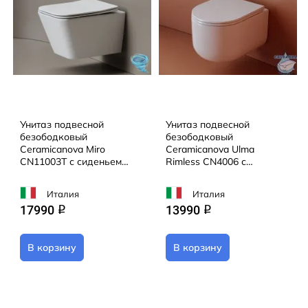
Унитаз подвесной
Унитаз подвесной
безободковый
безободковый
Ceramicanova Miro
Ceramicanova Ulma
CN11003T с сиденьем
Rimless CN4006 с
быстросъемным Soft Close
сиденьем быстросъемным
(микролифт)
Soft Close (микролифт)
Италия
Италия
17990
13990
q
q
В корзину
В корзину