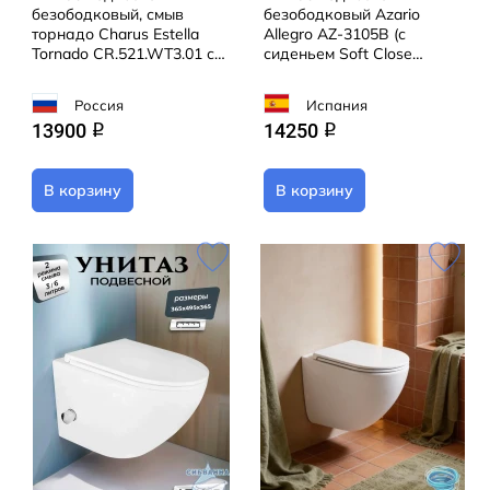
безободковый, смыв
безободковый Azario
торнадо Charus Estella
Allegro AZ-3105B (с
Tornado CR.521.WT3.01 с
сиденьем Soft Close
сиденьем Soft Close
(микролифт) )
(микролифт)
Россия
Испания
13900
14250
q
q
В корзину
В корзину