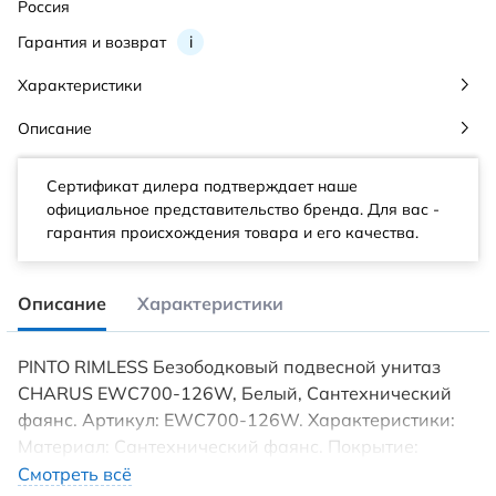
Россия
Гарантия и возврат
i
Характеристики
Описание
Сертификат дилера подтверждает наше
официальное представительство бренда. Для вас -
гарантия происхождения товара и его качества.
Описание
Характеристики
PINTO RIMLESS Безободковый подвесной унитаз
CHARUS EWC700-126W, Белый, Сантехнический
фаянс. Артикул: EWC700-126W. Характеристики:
Материал: Сантехнический фаянс. Покрытие:
Эмалевое. Цвет: Белый. Высота мм.:350. Ширина
Смотреть всё