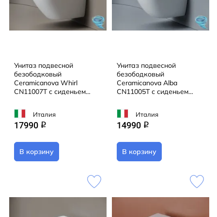
Унитаз подвесной
Унитаз подвесной
безободковый
безободковый
Ceramicanova Whirl
Ceramicanova Alba
CN11007T с сиденьем
CN11005T с сиденьем
быстросъемным Soft Close
быстросъемным Soft Close
(микролифт)
(микролифт)
Италия
Италия
17990
14990
q
q
В корзину
В корзину