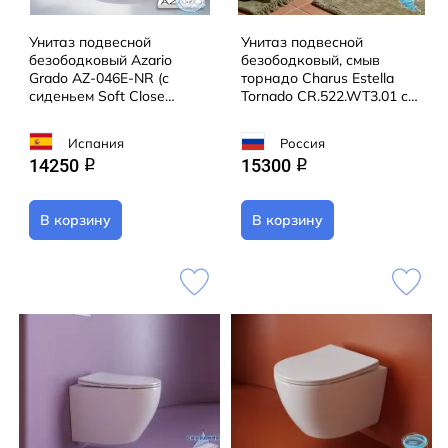
Унитаз подвесной
Унитаз подвесной
безободковый Azario
безободковый, смыв
Grado AZ-046E-NR (с
торнадо Charus Estella
сиденьем Soft Close
Tornado CR.522.WT3.01 с
(микролифт) )
сиденьем Soft Close
(микролифт)
Испания
Россия
14250
15300
q
q
В корзину
В корзину