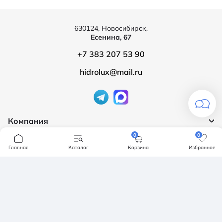
630124, Новосибирск,
Есенина, 67
+7 383 207 53 90
hidrolux@mail.ru
Компания
0
0
Продукция
О компании
Главная
Каталог
Корзина
Избранное
Бренды
Ванны
Доставка и оплата
Мебель для ванной
Обмен и возврат
Инсталяции, кнопки смыва
Карта сайта
Политика конфендициальности
Унитазы
Политика конфиденциальности
Отзывы
Смесители