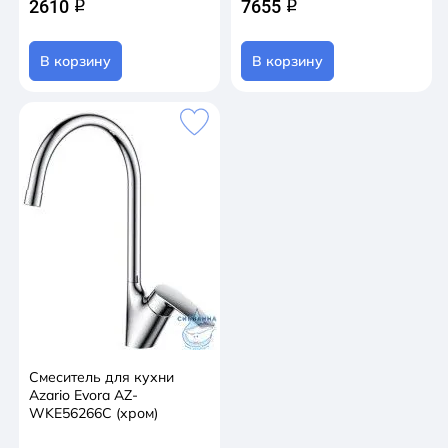
2610
7655
q
q
В корзину
В корзину
Смеситель для кухни
Azario Evora AZ-
WKE56266C (хром)