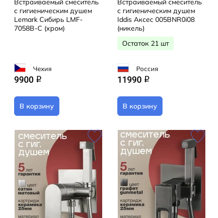
Встраиваемый смеситель
Встраиваемый смеситель
с гигиеническим душем
с гигиеническим душем
Lemark Сибирь LMF-
Iddis Аксес 005BNR0i08
7058B-C (хром)
(никель)
Остаток 21 шт
Чехия
Россия
9900
11990
q
q
В корзину
В корзину