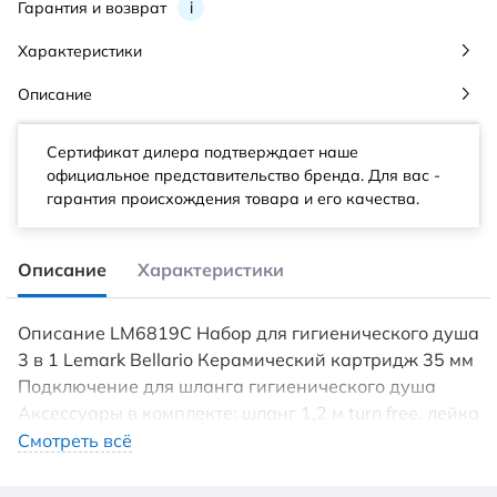
Гарантия и возврат
i
Характеристики
Описание
Сертификат дилера подтверждает наше
официальное представительство бренда. Для вас -
гарантия происхождения товара и его качества.
Описание
Характеристики
Описание LM6819C Набор для гигиенического душа
3 в 1 Lemark Bellario Керамический картридж 35 мм
Подключение для шланга гигиенического душа
Аксессуары в комплекте: шланг 1,2 м turn free, лейка
для биде с регулятором напора воды, настенное
Смотреть всё
крепление для лейки Металлическая рукоятка