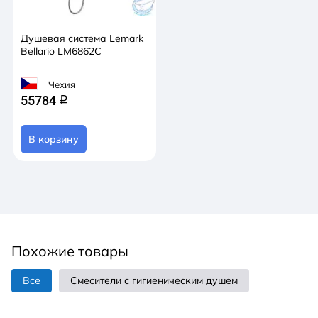
Душевая система Lemark
Bellario LM6862C
Чехия
55784
q
В корзину
Похожие товары
Все
Смесители с гигиеническим душем