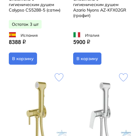
гигиеническим душем
гигиеническим душем
Calypso CS5288-5 (сатин)
Azario Nyons AZ-KFX02GR
(графит)
Остаток 3 шт
Испания
Италия
8388
5900
q
q
В корзину
В корзину