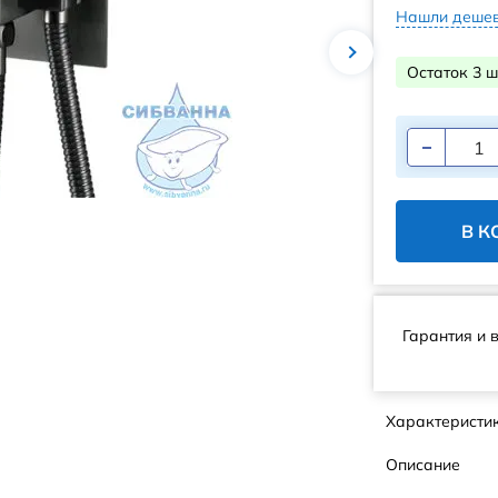
Нашли дешев
Остаток 3 ш
В К
Гарантия и 
Характеристи
Описание