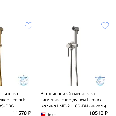
еситель с
Встраиваемый смеситель с
ушем Lemark
гигиеническим душем Lemark
8S-BRG
Калина LMF-2118S-BN (никель)
золото)
11570
10510
q
q
Чехия