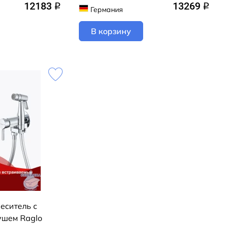
12183
13269
q
q
Германия
В корзину
еситель с
ушем Raglo