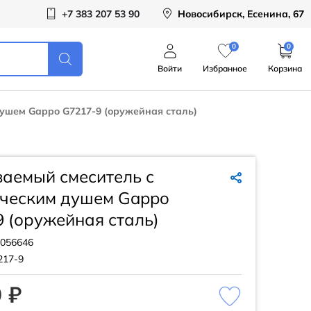
+7 383 207 53 90
Новосибирск, Есенина, 67
0
0
Войти
Избранное
Корзина
ушем Gappo G7217-9 (оружейная сталь)
аемый смеситель с
ическим душем Gappo
 (оружейная сталь)
056646
217-9
 ₽