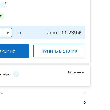
ле?
т
11 239
₽
Итого:
шт
ОРЗИНУ
КУПИТЬ В 1 КЛИК
Германия
возврат
i
ки