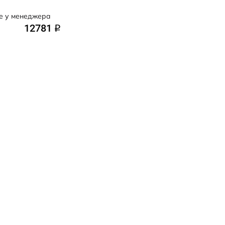
е у менеджера
12781
q