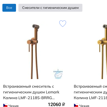
Все
Смесители с гигиеническим душем
Встраиваемый смеситель с
Встраиваемый см
гигиеническим душем Lemark
гигиеническим д
Калина LMF-2118S-BRRG
Калина LMF-211
(розовое золото)
(брашированное 
12060
q
Чехия
Чехия