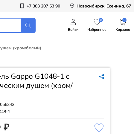
+7 383 207 53 90
Новосибирск, Есенина, 67
0
0
Войти
Избранное
Корзина
душем (хром/белый)
ль Gappo G1048-1 с
ческим душем (хром/
056343
048-1
 ₽