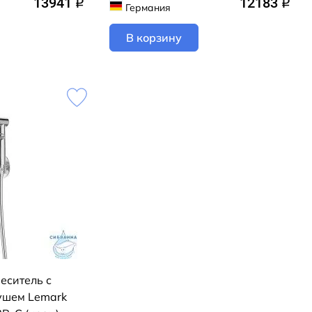
13941
12183
q
q
Германия
В корзину
еситель с
ушем Lemark