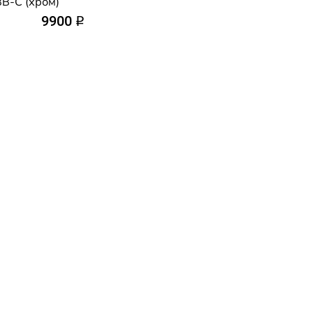
B-C (хром)
9900
q