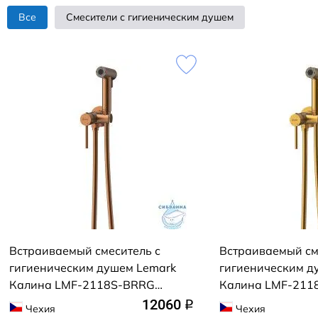
Все
Смесители с гигиеническим душем
Встраиваемый смеситель с
Встраиваемый см
гигиеническим душем Lemark
гигиеническим д
Калина LMF-2118S-BRRG
Калина LMF-211
(розовое золото)
(брашированное 
12060
q
Чехия
Чехия