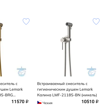
еситель с
Встраиваемый смеситель с
ушем Lemark
гигиеническим душем Lemark
8S-BRG
Калина LMF-2118S-BN (никель)
золото)
11570
10510
q
q
Чехия