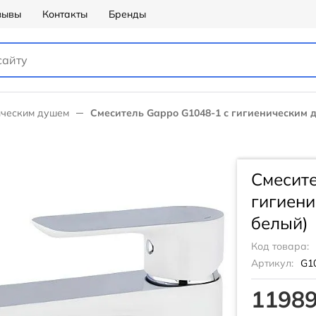
зывы
Контакты
Бренды
ическим душем
Смеситель Gappo G1048-1 с гигиеническим 
Смесите
гигиени
белый)
Код товара:
Артикул:
G1
11989