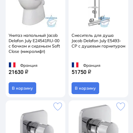
Унитаз напольный Jacob
Смеситель для душа
Delafon July E24541RU-00
Jacob Delafon July E5493-
с бачком и сиденьем Soft
CP с душевым гарнитуром
Close (микролифт)
Франция
Франция
21630
51750
q
q
В корзину
В корзину