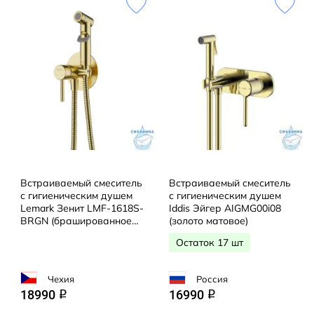
Встраиваемый смеситель
Встраиваемый смеситель
с гигиеническим душем
с гигиеническим душем
Lemark Зенит LMF-1618S-
Iddis Эйгер AIGMG00i08
BRGN (брашированное
(золото матовое)
золото)
Остаток 17 шт
Чехия
Россия
18990
16990
q
q