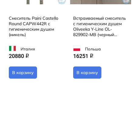
Смеситель Paini Castello
Встраиваемый смеситель
Round CAPW442R с
с гигиеническим душем
гигиеническим душем
Oliveeka Y-Line OL-
(никель)
829902-MB (черный
матовый)
Италия
Польша
20880
16251
q
q
В корзину
В корзину