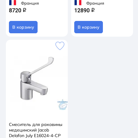
Франция
Франция
8720
12890
q
q
В корзину
В корзину
Смеситель для раковины
медецинский Jacob
Delafon July E16024-4-CP