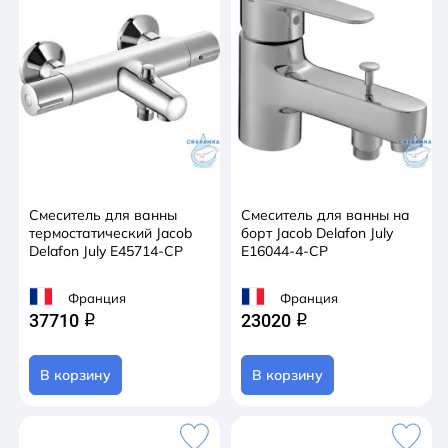
Смеситель для ванны
Смеситель для ванны на
термостатический Jacob
борт Jacob Delafon July
Delafon July E45714-CP
E16044-4-CP
Франция
Франция
37710
23020
q
q
В корзину
В корзину