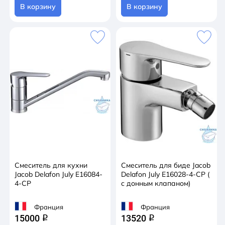
В корзину
В корзину
Смеситель для кухни
Смеситель для биде Jacob
Jacob Delafon July E16084-
Delafon July E16028-4-CP (
4-CP
с донным клапаном)
Франция
Франция
15000
13520
q
q