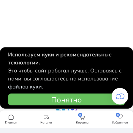
Используем куки и рекомендательные
технологии.
630124, Новосибирск,
Это чтобы сайт работал лучше. Оставаясь с
Есенина, 67
нами, вы соглашаетесь на использование
+7 383 207 53 90
файлов куки.
hidrolux@mail.ru
Понятно
0
0
Компания
Главная
Каталог
Корзина
Избранное