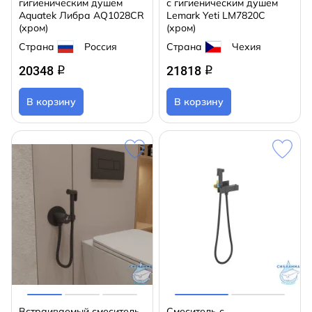
гигиеническим душем
с гигиеническим душем
Aquatek Либра AQ1028CR
Lemark Yeti LM7820С
(хром)
(хром)
Страна
Россия
Страна
Чехия
20348
21818
q
q
В корзину
В корзину
Встраиваемый смеситель
Смеситель с