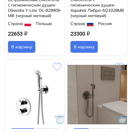
с гигиеническим душем
гигиеническим душем
Oliveeka Y-Line OL-829909-
Aquatek Либра AQ1028MB
MB (черный матовый)
(черный матовый)
Страна
Польша
Страна
Россия
22653
23300
q
q
В корзину
В корзину