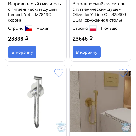
Встраиваемый смеситель
Встраиваемый смеситель
с гигиеническим душем
с гигиеническим душем
Lemark Yeti LM7819С
Oliveeka Y-Line OL-829909-
(хром)
BGM (оружейная сталь)
Страна
Чехия
Страна
Польша
23338
23645
q
q
В корзину
В корзину