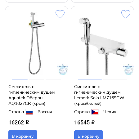
Смеситель с
Cмеситель с
гигиеническим душем
гигиеническим душем
Aquatek Оберон
Lemark Solo LM7169CW
AQ1027CR (хром)
(хром/белый)
Страна
Россия
Страна
Чехия
16262
16545
q
q
В корзину
В корзину