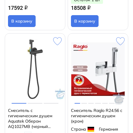
17592
18508
q
q
В корзину
В корзину
Смеситель с
Смеситель Raglo R24.56 с
гигиеническим душем
гигиеническим душем
Aquatek Оберон
(хром)
AQ1027MB (черный
Страна
Германия
матовый)