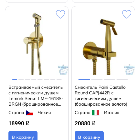
Встраиваемый смеситель
Смеситель Paini Castello
с гигиеническим душем
Round CAPJ442R с
Lemark Зенит LMF-1618S-
гигиеническим душем
BRGN (брашированное
(брашированное золото)
золото)
Страна
Чехия
Страна
Италия
18990
20880
q
q
В корзину
В корзину