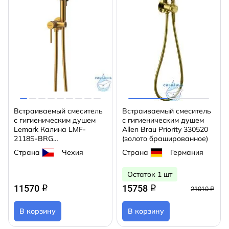
Встраиваемый смеситель
Встраиваемый смеситель
с гигиеническим душем
с гигиеническим душем
Lemark Калина LMF-
Allen Brau Priority 330520
2118S-BRG
(золото брашированное)
(брашированное золото)
Страна
Чехия
Страна
Германия
Остаток 1 шт
11570
15758
q
q
21010 ₽
В корзину
В корзину