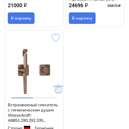
21000
24696
q
q
30870 ₽
В корзину
В корзину
Встраиваемый смеситель
с гигиеническим душем
Wasserkraft
A8851.290.292.335
(розовое золото)
Страна
Германия