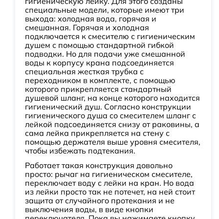
гигиеническую лейку. Для этого созданы
специальные модели, которые имеют три
выхода: холодная вода, горячая и
смешанная. Горячая и холодная
подключается к смесителю с гигиеническим
душем с помощью стандартной гибкой
подводки. Но для подачи уже смешанной
воды к корпусу крана подсоединяется
специальная жесткая трубка с
переходником в комплекте, с помощью
которого прикрепляется стандартный
душевой шланг, на конце которого находится
гигиенический душ. Согласно конструкции
гигиенического душа со смесителем шланг с
лейкой подсоединяется снизу от раковины, а
сама лейка прикрепляется на стену с
помощью держателя выше уровня смесителя,
чтобы избежать подтекания.
Работает такая конструкция довольно
просто: рычаг на гигиеническом смесителе,
переключает воду с лейки на кран. Но вода
из лейки просто так не потечет, на ней стоит
защита от случайного протекания и не
выключения воды, в виде кнопки
переключателя. Пока вы нажимаете кнопку,