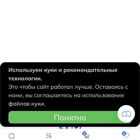
Используем куки и рекомендательные
технологии.
630124, Новосибирск,
Это чтобы сайт работал лучше. Оставаясь с
Есенина, 67
нами, вы соглашаетесь на использование
+7 383 207 53 90
файлов куки.
hidrolux@mail.ru
Понятно
0
0