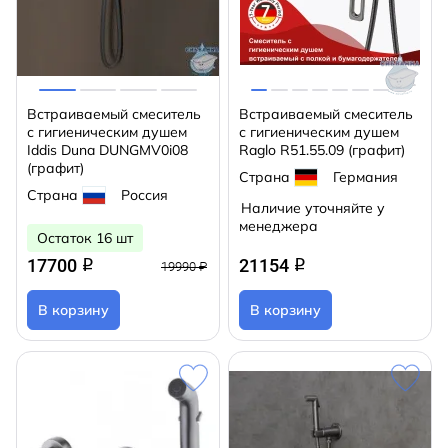
Встраиваемый смеситель
Встраиваемый смеситель
с гигиеническим душем
с гигиеническим душем
Iddis Duna DUNGMV0i08
Raglo R51.55.09 (графит)
(графит)
Страна
Германия
Страна
Россия
Наличие уточняйте у
менеджера
Остаток 16 шт
17700
21154
q
q
19990 ₽
В корзину
В корзину