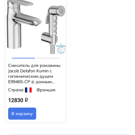
Смеситель для раковины
Jacob Delafon Kumin с
гигиеническим душем
E99465-CP (с донным
клапаном)
Страна
Франция
12830
q
В корзину