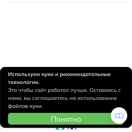
Используем куки и рекомендательные
технологии.
630124, Новосибирск,
Это чтобы сайт работал лучше. Оставаясь с
Есенина, 67
нами, вы соглашаетесь на использование
+7 383 207 53 90
файлов куки.
hidrolux@mail.ru
Понятно