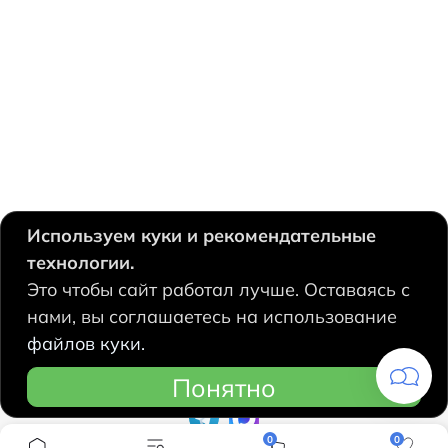
Используем куки и рекомендательные
технологии.
630124, Новосибирск,
Это чтобы сайт работал лучше. Оставаясь с
Есенина, 67
нами, вы соглашаетесь на использование
+7 383 207 53 90
файлов куки.
hidrolux@mail.ru
Понятно
0
0