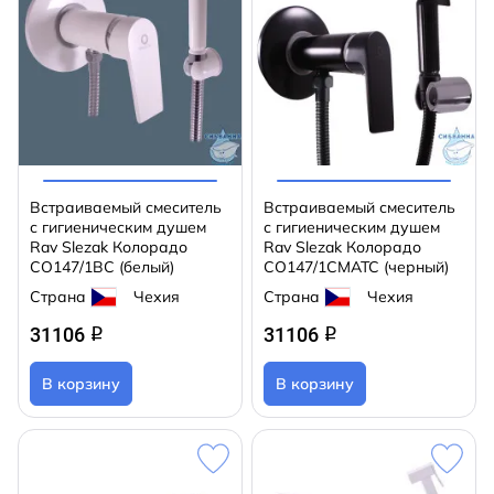
Встраиваемый смеситель
Встраиваемый смеситель
с гигиеническим душем
с гигиеническим душем
Rav Slezak Колорадо
Rav Slezak Колорадо
CO147/1BC (белый)
CO147/1CMATC (черный)
Страна
Чехия
Страна
Чехия
31106
31106
q
q
В корзину
В корзину