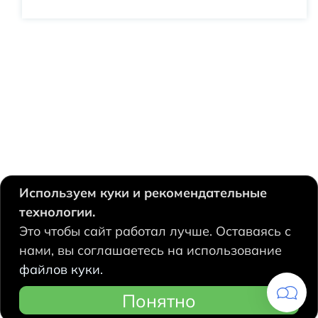
Используем куки и рекомендательные
технологии.
630124, Новосибирск,
Это чтобы сайт работал лучше. Оставаясь с
Есенина, 67
нами, вы соглашаетесь на использование
+7 383 207 53 90
файлов куки.
hidrolux@mail.ru
Понятно