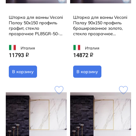
Шторка для ванны Veconi
Шторка для ванны Veconi
Палау 50x150 профиль
Палау 90x150 профиль
графит, стекло
брашированное золото,
прозрачное PL85GR-50-
стекло прозрачное
01-C8
PL85G-90-01-C8
Италия
Италия
11793
14872
q
q
В корзину
В корзину