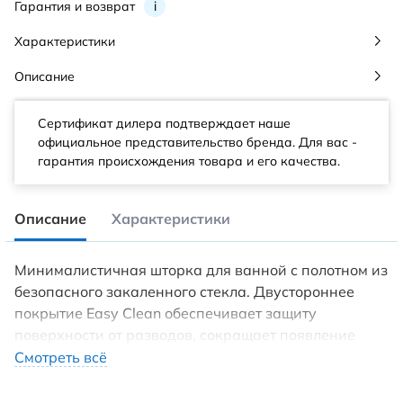
Гарантия и возврат
i
Характеристики
Описание
Сертификат дилера подтверждает наше
официальное представительство бренда. Для вас -
гарантия происхождения товара и его качества.
Описание
Характеристики
Минималистичная шторка для ванной с полотном из
безопасного закаленного стекла. Двустороннее
покрытие Easy Clean обеспечивает защиту
поверхности от разводов, сокращает появление
известкового налета и загрязнений. Анодированное
Смотреть всё
покрытие профиля защищает его от коррозии и
механических повреждений. Характеристики: