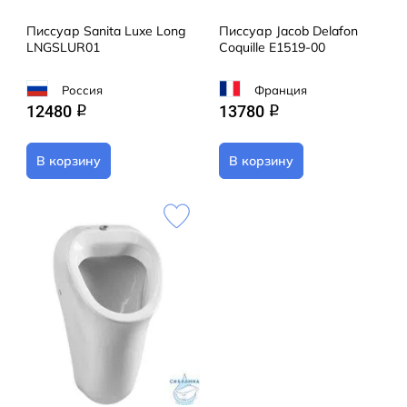
Писсуар Sanita Luxe Long
Писсуар Jacob Delafon
LNGSLUR01
Coquille E1519-00
Россия
Франция
12480
13780
q
q
В корзину
В корзину