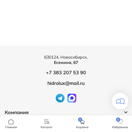
630124, Новосибирск,
Есенина, 67
+7 383 207 53 90
hidrolux@mail.ru
Компания
0
0
Продукция
О компании
Главная
Каталог
Корзина
Избранное