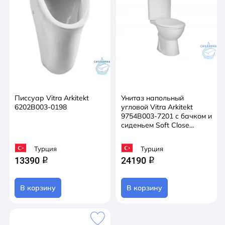
Писсуар Vitra Arkitekt
Унитаз напольный
6202B003-0198
угловой Vitra Arkitekt
9754B003-7201 с бачком и
сиденьем Soft Close
(микролифт)
Турция
Турция
13390
24190
q
q
В корзину
В корзину