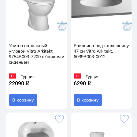
Унитаз напольный
Раковина под столешницу
угловой Vitra Arkitekt
47 см Vitra Arkitekt,
9754B003-7200 с бачком и
6039B003-0012
сиденьем
Турция
Турция
22090
6290
q
q
В корзину
В корзину