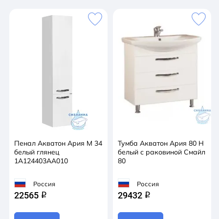
Пенал Акватон Ария М 34
Тумба Акватон Ария 80 Н
белый глянец
белый с раковиной Смайл
1A124403AA010
80
Россия
Россия
22565
29432
q
q