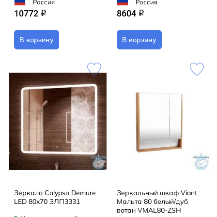
Россия
Россия
10772
8604
q
q
В корзину
В корзину
Зеркало Calypso Demure
Зеркальный шкаф Viant
LED 80x70 ЗЛП3331
Мальта 80 белый/дуб
вотан VMAL80-ZSH