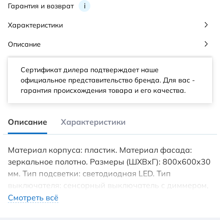
Гарантия и возврат
i
Характеристики
Описание
Сертификат дилера подтверждает наше
официальное представительство бренда. Для вас -
гарантия происхождения товара и его качества.
Описание
Характеристики
Материал корпуса: пластик. Материал фасада:
зеркальное полотно. Размеры (ШХВхГ): 800х600х30
мм. Тип подсветки: светодиодная LED. Тип
выключателя: сенсорный выключатель с диммером,
с помощью которого можно регулировать мощность
Смотреть всё
освещения, просто нажав не него пальцем. Форма: