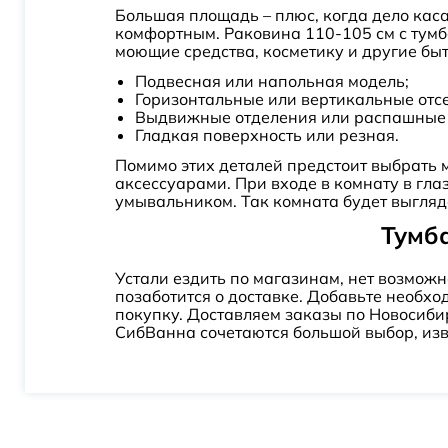
Большая площадь – плюс, когда дело каса
комфортным. Раковина 110-105 см с тумб
моющие средства, косметику и другие бы
Подвесная или напольная модель;
Горизонтальные или вертикальные отсе
Выдвижные отделения или распашные
Гладкая поверхность или резная.
Помимо этих деталей предстоит выбрать м
аксессуарами. При входе в комнату в гл
умывальником. Так комната будет выгляд
Тумба
Устали ездить по магазинам, нет возмож
позаботится о доставке. Добавьте необх
покупку. Доставляем заказы по Новосибир
СибВанна сочетаются большой выбор, изве