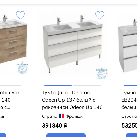
afon Vox
Тумба Jacob Delafon
Тумба 
 140
Odeon Up 137 белый с
EB204
о с
раковиной Odeon Up 140
белый
 140
140
ия
Страна
Франция
Страна
391840
5325
q