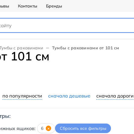
зывы
Контакты
Бренды
Тумбы с раковинами
Тумбы с раковинами от 101 см
т 101 см
по популярности
сначала дешевые
сначала дороги
тры:
ижных ящиков:
6
×
Сбросить все фильтры