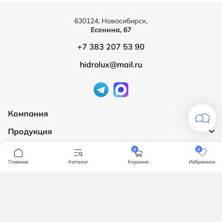
630124, Новосибирск,
Есенина, 67
+7 383 207 53 90
hidrolux@mail.ru
Компания
Продукция
О компании
Бренды
Ванны
0
0
Доставка и оплата
Главная
Каталог
Корзина
Избранное
Мебель для ванной
Обмен и возврат
Инсталяции, кнопки смыва
Карта сайта
Политика конфендициальности
Унитазы
Политика конфиденциальности
Отзывы
Смесители
Контакты