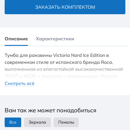
ЗАКАЗАТЬ КОМПЛЕКТОМ
Описание
Характеристики
Тумба для раковины Victoria Nord Ice Edition в
современном стиле от испанского бренда Roca,
выполненная из влагостойкой высококачественной
ЛДСП и МДФ, с ящиками с доводчиками. Victoria
Nord Ice Edition – коллекция от испанского бренда
Смотреть всё
Roca в современном стиле, воплощающая в себе
сочетание дизайна и функциональности.
Насыщенный черный глянцевый цвет мебели
Вам так же может понадобиться
Victoria Nord Ice Edition идеально подойдет для
контрастного цветового решения ванной комнаты.
Все
Зеркала
Пеналы
Врезная ручка обеспечивает легкость открывания и