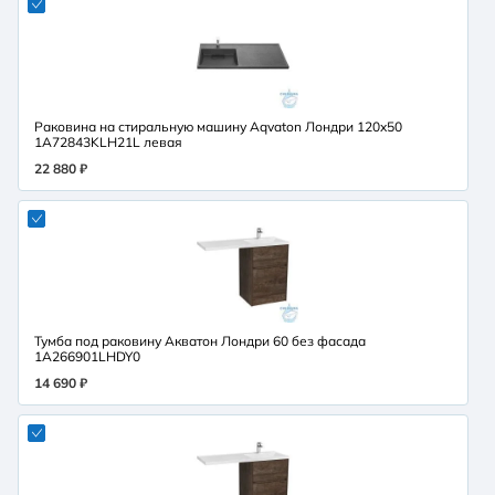
Раковина на стиральную машину Aqvaton Лондри 120x50
1A72843KLH21L левая
22 880 ₽
Тумба под раковину Акватон Лондри 60 без фасада
1A266901LHDY0
14 690 ₽