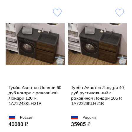
Тумба Акватон Лондри 60
Тумба Акватон Лондри 40
дуб кантри с раковиной
дуб рустикальный с
Лондри 120 R
раковиной Лондри 105 R
1A72243KLH21R
1A72223KLH21R
Россия
Россия
40080
35985
q
q