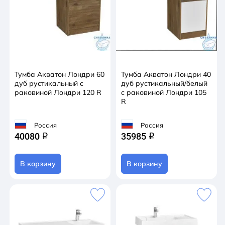
Тумба Акватон Лондри 60
Тумба Акватон Лондри 40
дуб рустикальный с
дуб рустикальный/белый
раковиной Лондри 120 R
с раковиной Лондри 105
R
Россия
Россия
40080
35985
q
q
В корзину
В корзину