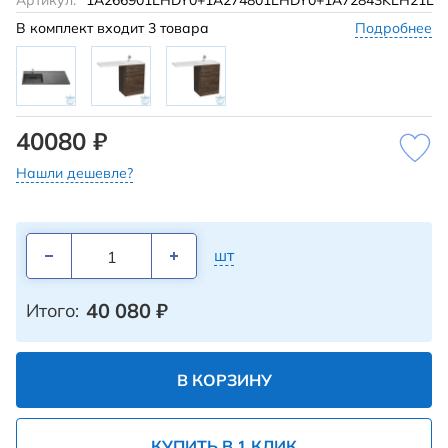
Артикул:
1A266901LHDY0+1A274801LHDY0+1A72843KLH21L
В комплект входит
3 товара
Подробнее
40080 ₽
Нашли дешевле?
шт
40 080
₽
Итого:
В КОРЗИНУ
КУПИТЬ В 1 КЛИК