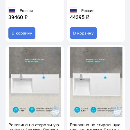
Россия
Россия
39460
44395
q
q
В корзину
В корзину
Раковина на стиральную
Раковина на стиральную
машину Акватон Лондри
машину Aqvaton Лондри