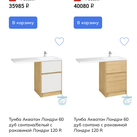
35985
40080
q
q
В корзину
В корзину
Тумба Акватон Лондри 60
Тумба Акватон Лондри 60
дуб сантана/белый с
дуб сантана с раковиной
раковиной Лондри 120 R
Лондри 120 R