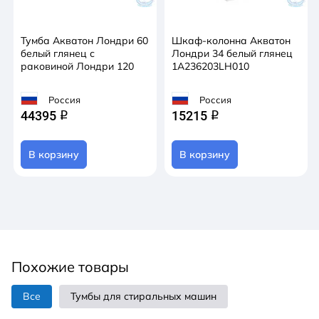
Тумба Акватон Лондри 60
Шкаф-колонна Акватон
белый глянец с
Лондри 34 белый глянец
раковиной Лондри 120
1A236203LH010
Россия
Россия
44395
15215
q
q
В корзину
В корзину
Похожие товары
Все
Тумбы для стиральных машин