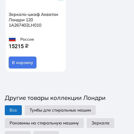
Зеркало-шкаф Акватон
Лондри 120
1A267402LH010
Россия
15215
q
В корзину
Другие товары коллекции Лондри
Все
Тумбы для стиральных машин
Раковины на стиральную машину
Зеркала