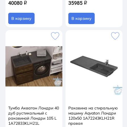
40080
35985
q
q
В корзину
В корзину
Тумба Акватон Лондри 40
Раковина на стиральную
дуб рустикальный с
машину Aqvaton Лондри
раковиной Лондри 105 L
120x50 1A72243KLH21R
1A72833KLH21L
правая