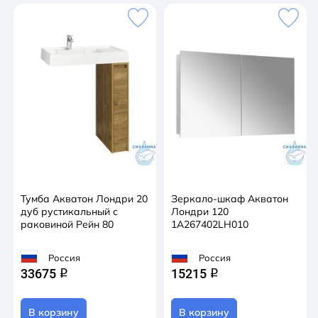
Тумба Акватон Лондри 20
Зеркало-шкаф Акватон
дуб рустикальный с
Лондри 120
раковиной Рейн 80
1A267402LH010
Россия
Россия
33675
15215
q
q
В корзину
В корзину