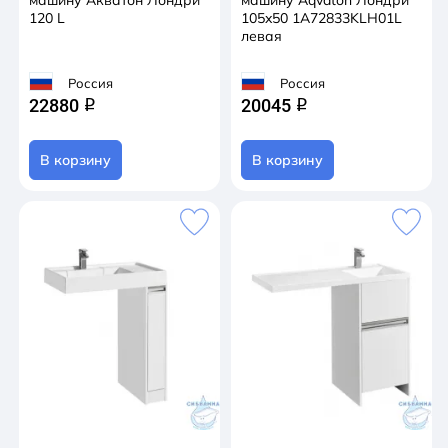
120 L
105x50 1A72833KLH01L
левая
Россия
Россия
22880
20045
q
q
В корзину
В корзину