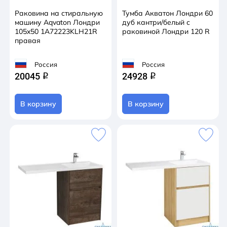
Раковина на стиральную
Тумба Акватон Лондри 60
машину Aqvaton Лондри
дуб кантри/белый с
105x50 1A72223KLH21R
раковиной Лондри 120 R
правая
Россия
Россия
20045
24928
q
q
В корзину
В корзину