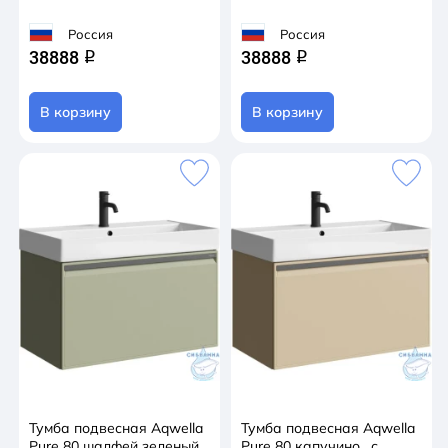
Россия
Россия
38888
38888
q
q
В корзину
В корзину
Тумба подвесная Aqwella
Тумба подвесная Aqwella
Pure 80 шалфей зеленый,
Pure 80 капучино , с