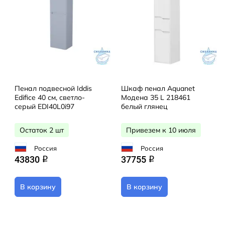
Пенал подвесной Iddis
Шкаф пенал Aquanet
Edifice 40 см, светло-
Модена 35 L 218461
серый EDI40L0i97
белый глянец
Остаток 2 шт
Привезем к 10 июля
Россия
Россия
43830
37755
q
q
В корзину
В корзину