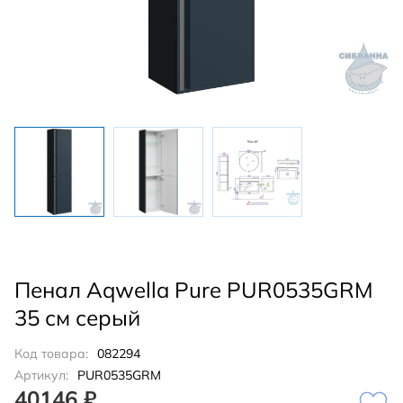
Пенал Aqwella Pure PUR0535GRM
35 см серый
Код товара:
082294
Артикул:
PUR0535GRM
40146 ₽