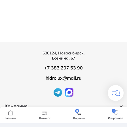
630124, Новосибирск,
Есенина, 67
+7 383 207 53 90
hidrolux@mail.ru
Компания
0
0
Продукция
О компании
Главная
Каталог
Корзина
Избранное
Бренды
Ванны