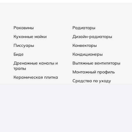
Раковины
Радиаторы
Кухонные мойки
Дизайн-радиаторы
Писсуары
Конвекторы
Биде
Кондиционеры
Дренажные каналы и
Вытяжные вентиляторы
трапы
Монтажный профиль
Керамическая плитка
Средства по уходу
Котлы отопления
Теплые полы
Системы защиты от
Встраиваемые ниши
протечек
Распродажа
Аксессуары
Водонагреватели