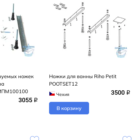
руемых ножек
Ножки для ванны Riho Petit
pa
POOTSET12
 МПМ100100
3500
q
Чехия
3055
q
В корзину