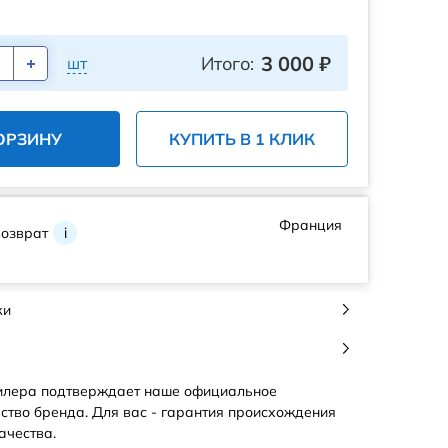
3 000
₽
Итого:
шт
ОРЗИНУ
КУПИТЬ В 1 КЛИК
Франция
возврат
i
ки
илера подтверждает наше официальное
ство бренда. Для вас - гарантия происхождения
ачества.