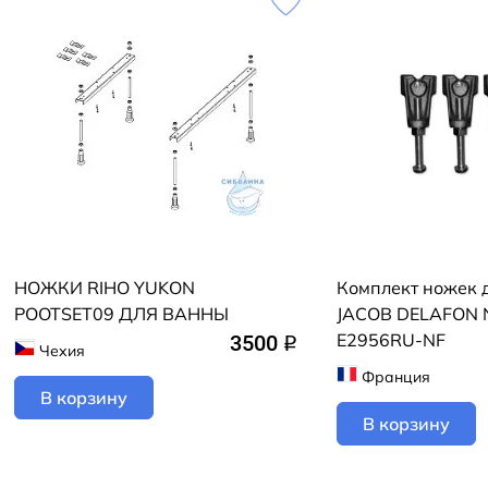
НОЖКИ RIHO YUKON
Комплект ножек 
POOTSET09 ДЛЯ ВАННЫ
JACOB DELAFON N
E2956RU-NF
3500
q
Чехия
Франция
В корзину
В корзину