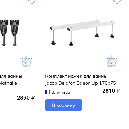
для ванны
Комплект ножек для ванны
athalie
Jacob Delafon Odeon Up 170х75
2810
q
Франция
2890
q
В корзину