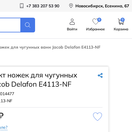
+7 383 207 53 90
Новосибирск, Есенина, 67
0
0
Войти
Избранное
Корзина
жек для чугунных ванн Jacob Delafon E4113-NF
т ножек для чугунных
cob Delafon E4113-NF
014477
113-NF
₽
ле?